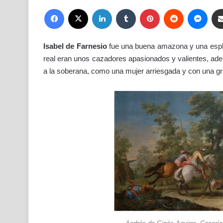
Facebook
X
LinkedIn
Tumblr
Pinterest
Reddit
Mess
Isabel de Farnesio
fue una buena amazona y una esplé
real eran unos cazadores apasionados y valientes, ade
a la soberana, como una mujer arriesgada y con una gr