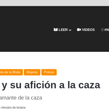
LEER
VIDEOS
#N
oria de la Moda
Mujeres
Pintura
y su afición a la caza
amante de la caza
 minutos de lectura