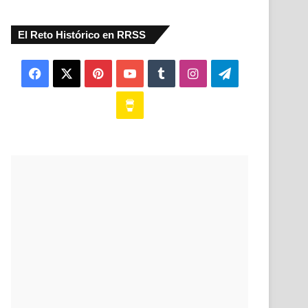
El Reto Histórico en RRSS
Facebook
X
Pinterest
YouTube
Tumblr
Instagram
Telegram
Buy
Me
a
Coffee