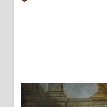
an
email