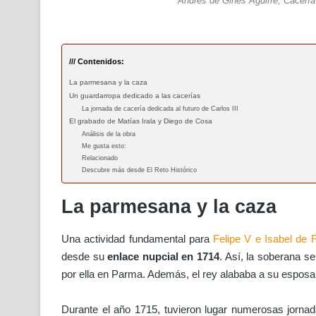
Andrés de Ginés Aguirre, Cacería 
/// Contenidos:
La parmesana y la caza
Un guardarropa dedicado a las cacerías
La jornada de cacería dedicada al futuro de Carlos III
El grabado de Matías Irala y Diego de Cosa
Análisis de la obra
Me gusta esto:
Relacionado
Descubre más desde El Reto Histórico
La parmesana y la caza
Una actividad fundamental para
Felipe V e Isabel de 
desde su
enlace nupcial en 1714
. Así, la soberana s
por ella en Parma. Además, el rey alababa a su espos
Durante el año 1715, tuvieron lugar numerosas jorna