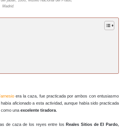
del jabalí, 1800, Museo Nacional del Prado,
Madrid.
Farnesio
era la caza, fue practicada por ambos con entusiasmo
e había aficionado a esta actividad, aunque había sido practicada
a como una
excelente tiradora
.
das de caza de los reyes entre los
Reales Sitios de El Pardo,