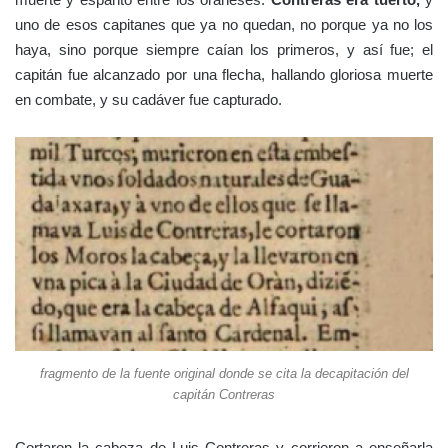
— ¿Es vuestro alfaquí? ¿El que trajo a nuestra tierra hoy la cruz
de vuestro profeta?
Nadie respondía, es más, nadie parecía reconocer a Cisneros
en ese mortuorio rostro desencajado.
—Cisneros no es tuerto —dijo un anciano que se sentaba al
fondo de la mazmorra —No es tuerto ni tan joven, yo lo
conozco.
La cara del morisco le delató. No hizo falta traducción de sus
palabras. No era el alfaquí. Su júbilo se trocó en tristeza, pero
aun fue peor; una mujer que se había acercado hasta donde
estaba la cabeza, al oír como hablaba el morisco con el soldado
diciendo que no era el alfaquí gritó:
— ¡Todo está perdido! El primer cristiano muerto es falto de un
ojo. Es mal augurio.