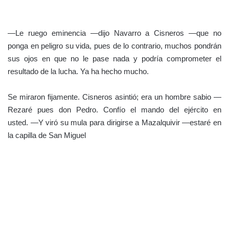
usted. —Y viró su mula para dirigirse a Mazalquivir —estaré en
la capilla de San Miguel
Cisneros y su séquito en las costas africanas
Comienza el ataque al grito de
“¡Santiago!”
Se aproximaba la noche, los observadores corrieron a la tienda
del conde. Los ziyánidas se estaba aproximando y estaban
comenzando a tomar posiciones en las lomas cercanas. Orán
estaba a 6000 metros de su posición. Estaba claro que
planeaban emboscarlos durante la noche cerrada.
—Buscad a un capitán —dijo Navarro muy serio —decidle que
coja el corcel más rápido y parta en busca del consejo de