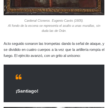
Sin vacilar un instante, los españoles treparon por
las escabrosas laderas de las montañas. Los
ziyánidas disparaban sobre ellos nubes de flechas y
disparos de espingardas, incluso les tiraban
piedras. Causaron bastantes bajas por su posición
elevada, pero sin lograr detenerlos.
En
vanguardia, el capitán Luís Contreras con sus fieles
hombres, todos llegados de Guadalajara,
que sembraron
muerte y espanto entre los oraneses.
Contreras era tuerto,
y
uno de esos capitanes que ya no quedan, no porque ya no los
haya, sino porque siempre caían los primeros, y así fue; el
capitán fue alcanzado por una flecha, hallando gloriosa muerte
en combate, y su cadáver fue capturado.