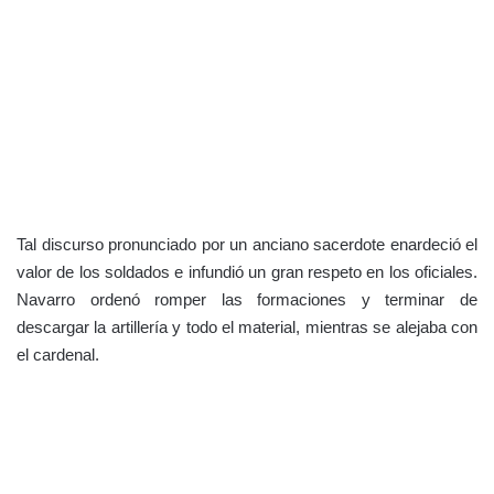
Tal discurso pronunciado por un anciano sacerdote enardeció el
valor de los soldados e infundió un gran respeto en los oficiales.
Navarro ordenó romper las formaciones y terminar de
descargar la artillería y todo el material, mientras se alejaba con
el cardenal.
—Le ruego eminencia —dijo Navarro a Cisneros —que no
ponga en peligro su vida, pues de lo contrario, muchos pondrán
sus ojos en que no le pase nada y podría comprometer el
resultado de la lucha. Ya ha hecho mucho.
Se miraron fijamente. Cisneros asintió; era un hombre sabio —
Rezaré pues don Pedro. Confío el mando del ejército en