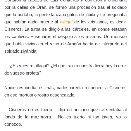
Con este incidente los ánimos de los defensores menguaron
considerablemente, Alá había enviado su señal. No se pueden
cambiar sus designios.
El avance continuaba, Navarro colocó cuatro piezas de artillería
que fulminaron las pocas alturas que defendían los defensores
de la plaza. Fue el comienzo de la estampida hacia Orán.
Los de Guadalajara, que habían perdido a su capitán,
entraron en un furioso frenesí
tras no poder impedir la
mutilación de Contreras. Acuchillaron a todo el que podían dar
alcance y salieron en desbandada persiguiendo la retirada del
enemigo.