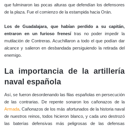
CONQUISTA DE ORÁN, POR J.DONON (1854)
Después de reñida lucha, lograron los españoles escalar los
muros de la plaza, siendo el primero en plantar en ellos la
bandera el capitán Sosa, de la guardia del cardenal; casi
simultáneamente aparecieron en otros puntos seis estandartes
más.
Dueños los hispanos de las puertas, las abrieron, y el resto de
las tropas penetró en la ciudad.
La noche acababa de caer, la
luna, estandarte musulmán, no brillaba esa noche como lo
hizo en noches pasadas.
Los ziyánidas, despavoridos,