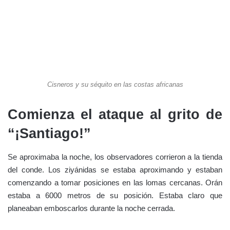
Cisneros. Está en la capilla de Mazalquivir.
—Don Pedro… —dijo uno de los soldados —¿Qué mensaje
debe llevar el capitán al prelado?
El conde levantó la vista y dijo:
—Si hacemos sonar las trompetas sin más espera.
Poco tardó el capitán en llevar la cuestión al cardenal, igual que
poco tardó en regresar con sus palabras al conde. Las palabras
de Cisneros fueron: