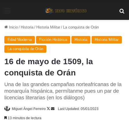
Menú
Bu
Inicio
/
Historia
/
Historia Militar
/
La conquista de Orán
Edad Moderna
Ficción Histórica
Historia
Historia Militar
La conquista de Orán
16 de mayo de 1509, la
conquista de Orán
Una de las grandes campañas norteafricanas de la
monarquía hispánica, permítanme pues un par de
licencias literarias (en los diálogos)
Follow
Send
Miguel Ángel Ferreiro
Last Updated: 05/01/2023
on
an
13 minutos de lectura
X
email