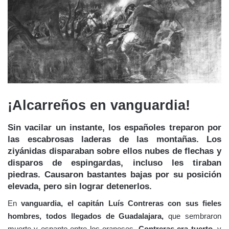
fragmento de la fuente original donde se cita la decapitación del
capitán Contreras
Cortaron la cabeza de Luis Contreras y corrieron a enseñarla
por la calles de Orán, se formó una procesión tras el soldado
que la portaba, la gente lanzaba gritos de júbilo y se pregonaba
que habían dado muerte al
alfaquí
de los cristianos, es decir,
Cisneros. La turba se dirigió a las cárceles, en donde estaban
los cautivos. Enseñaron el despojo a los mismos. Un morisco
que había vivido en el reino de Aragón hacía de intérprete del
soldado ziyánida: