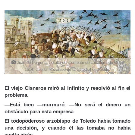
Juan de Borgoña, Detalle del Combate de caballería de Orán,
1514, Capilla Mozárabe de la Catedral de Toledo.
El viejo Cisneros miró al infinito y resolvió al fin el
problema.
—Está bien —murmuró. —No será el dinero un
obstáculo para esta empresa.
El todopoderoso arzobispo de Toledo había tomado
una decisión, y cuando él las tomaba no había
vuelta atrás.