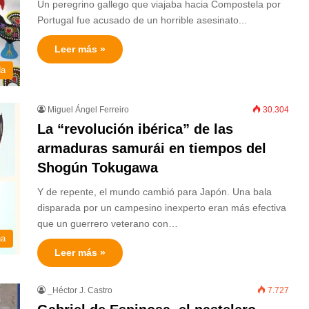
Un peregrino gallego que viajaba hacia Compostela por
Portugal fue acusado de un horrible asesinato...
Leer más »
da
Miguel Ángel Ferreiro
30.304
La “revolución ibérica” de las
armaduras samurái en tiempos del
Shogún Tokugawa
Y de repente, el mundo cambió para Japón. Una bala
disparada por un campesino inexperto eran más efectiva
que un guerrero veterano con…
na
Leer más »
_Héctor J. Castro
7.727