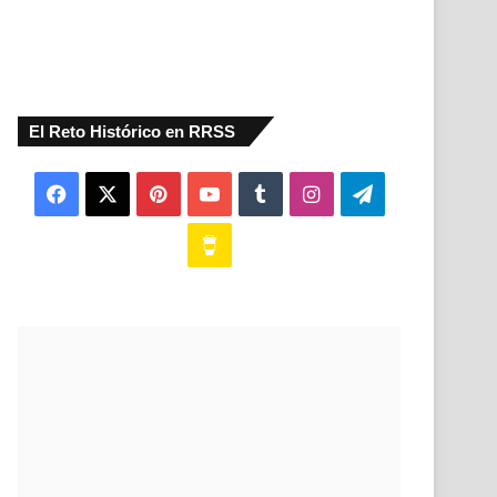
El Reto Histórico en RRSS
Facebook
X
Pinterest
YouTube
Tumblr
Instagram
Telegram
Buy
Me
a
Coffee