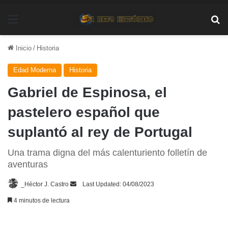
Menú
Bu
Inicio
/
Historia
Edad Moderna
Historia
Gabriel de Espinosa, el
pastelero español que
suplantó al rey de Portugal
Una trama digna del más calenturiento folletín de
aventuras
Send
_Héctor J. Castro
Last Updated: 04/08/2023
an
4 minutos de lectura
email