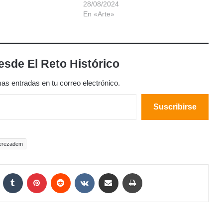
28/08/2024
En «Arte»
sde El Reto Histórico
mas entradas en tu correo electrónico.
Suscribirse
erezadem
LinkedIn
Tumblr
Pinterest
Reddit
VKontakte
Compartir por correo electrónico
Imprimir