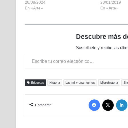
28/08/2024
23/01/2019
En «Arte»
En «Arte»
Descubre más de
Suscríbete y recibe las últi
Escribe tu correo electrónico…
Etiquetas
Historia
Las mil y una noches
Microhistoria
Sh
Facebook
X
Compartir