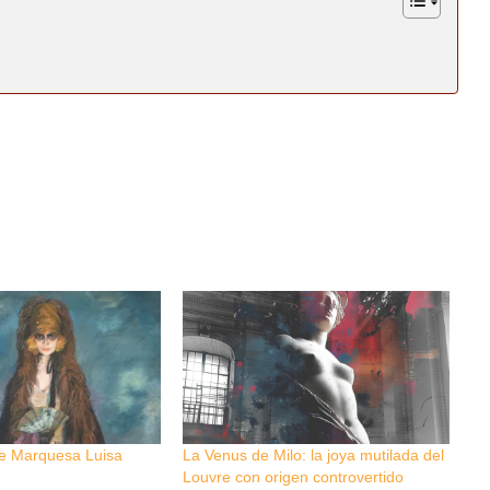
te Marquesa Luisa
La Venus de Milo: la joya mutilada del
Louvre con origen controvertido