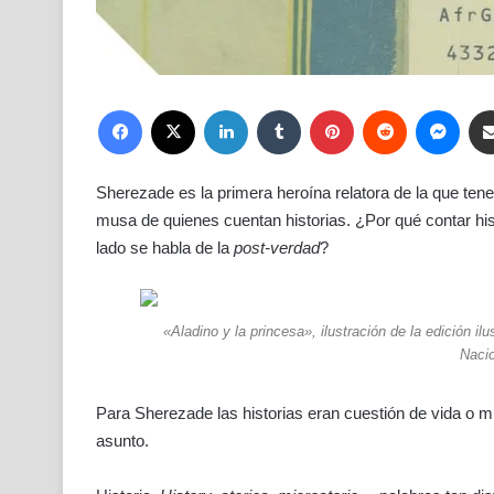
Facebook
X
LinkedIn
Tumblr
Pinterest
Reddit
Mess
Sherezade es la primera heroína relatora de la que tenem
musa de quienes cuentan historias. ¿Por qué contar his
lado se habla de la
post-verdad
?
«Aladino y la princesa», ilustración de la edición i
Naci
Para Sherezade las historias eran cuestión de vida o 
asunto.