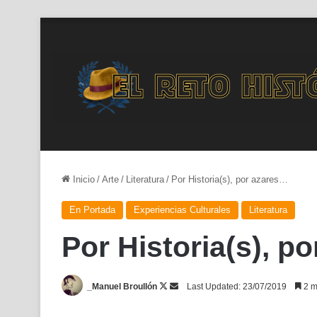
Inicio
/
Arte
/
Literatura
/
Por Historia(s), por azares…
En Portada
Experiencias Culturales
Literatura
Por Historia(s), p
Follow
Send
_Manuel Broullón
Last Updated: 23/07/2019
2 m
on
an