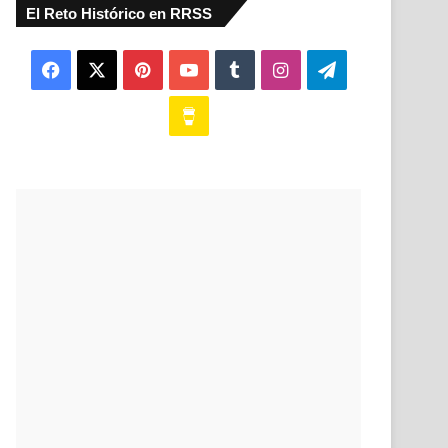
El Reto Histórico en RRSS
Facebook
X
Pinterest
YouTube
Tumblr
Instagram
Telegram
Buy
Me
a
Coffee