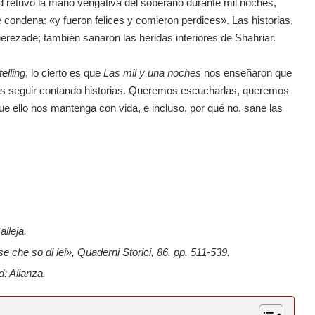
ad retuvo la mano vengativa del soberano durante mil noches,
ible condena: «y fueron felices y comieron perdices». Las historias,
herezade; también sanaron las heridas interiores de Shahriar.
telling
, lo cierto es que
Las mil y una noches
nos enseñaron que
s seguir contando historias. Queremos escucharlas, queremos
e ello nos mantenga con vida, e incluso, por qué no, sane las
alleja.
e che so di lei», Quaderni Storici, 86, pp. 511-539.
d: Alianza.