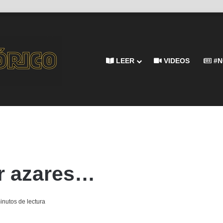
LEER
VIDEOS
#N
or azares…
inutos de lectura