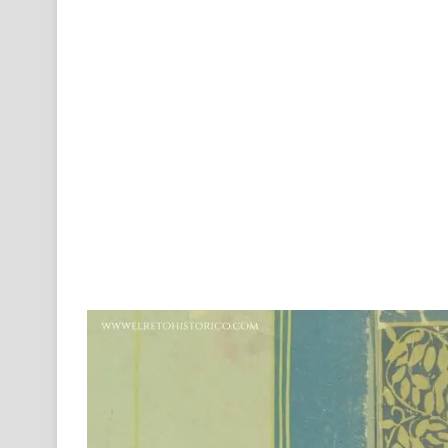
X
email