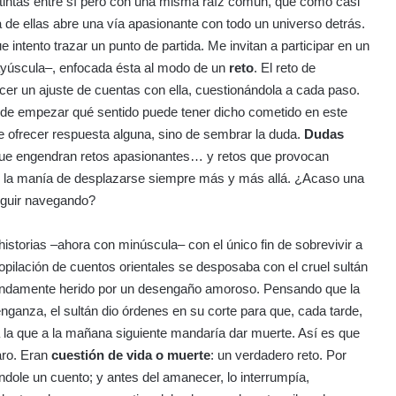
tintas entre sí pero con una misma raíz común, que como casi
 de ellas abre una vía apasionante con todo un universo detrás.
 intento trazar un punto de partida. Me invitan a participar en un
mayúscula–, enfocada ésta al modo de un
reto
. El reto de
cer un ajuste de cuentas con ella, cuestionándola a cada paso.
de empezar qué sentido puede tener dicho cometido en este
de ofrecer respuesta alguna, sino de sembrar la duda.
Dudas
que engendran retos apasionantes… y retos que provocan
ne la manía de desplazarse siempre más y más allá. ¿Acaso una
eguir navegando?
istorias –ahora con minúscula– con el único fin de sobrevivir a
pilación de cuentos orientales se desposaba con el cruel sultán
undamente herido por un desengaño amoroso. Pensando que la
nganza, el sultán dio órdenes en su corte para que, cada tarde,
la que a la mañana siguiente mandaría dar muerte. Así es que
aro. Eran
cuestión de vida o muerte
: un verdadero reto. Por
dole un cuento; y antes del amanecer, lo interrumpía,