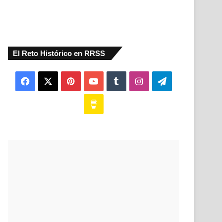
El Reto Histórico en RRSS
Facebook
X
Pinterest
YouTube
Tumblr
Instagram
Telegram
Buy
Me
a
Coffee