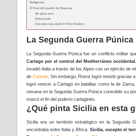
Belligenus
El final del asedio de Siracusa
Me gusta esto:
Relacionado
Descubre más desde El Reto Histórico
La Segunda Guerra Púnica
La Segunda Guerra Púnica fue un conflicto militar qu
Cartago por el control del Mediterráneo occidental
invadió Italia a través de los Alpes con un ejército de 
de
Cannas
. Sin embargo, Roma logró resistir gracias 
logró vencer a Cartago en batallas como la de Zama, l
romana en la Segunda Guerra Púnica consolidó su pos
marcó el fin del poderío cartaginés.
¿Qué pinta Sicilia en esta 
Sicilia era un territorio estratégico en la Segund
encontraba entre Italia y África.
Sicilia, excepto el ter