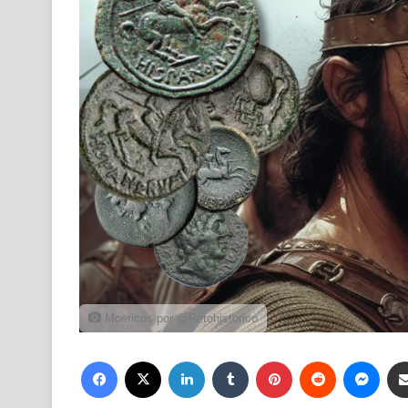
Moericus por @Retohistorico
Facebook
X
LinkedIn
Tumblr
Pinterest
Reddit
Mess