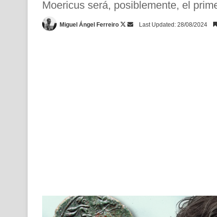
Moericus será, posiblemente, el prim
Follow
Send
Miguel Ángel Ferreiro
Last Updated: 28/08/2024
on
an
X
email