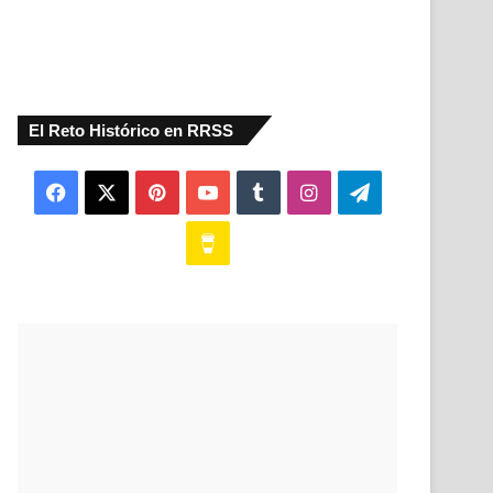
El Reto Histórico en RRSS
Facebook
X
Pinterest
YouTube
Tumblr
Instagram
Telegram
Buy
Me
a
Coffee