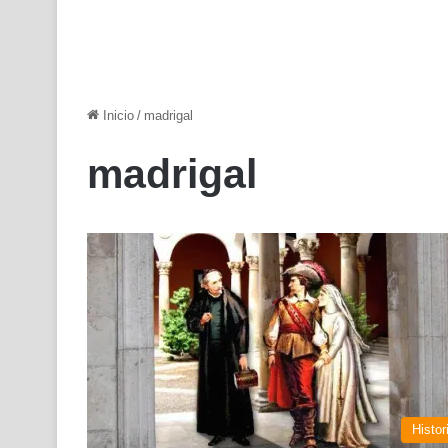
Inicio
/
madrigal
madrigal
Histor