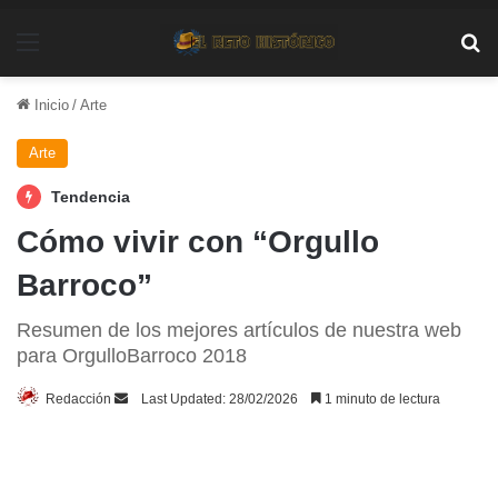
Menú
Bu
Inicio
/
Arte
Arte
Tendencia
Cómo vivir con “Orgullo
Barroco”
Resumen de los mejores artículos de nuestra web
para OrgulloBarroco 2018
Send
Redacción
Last Updated: 28/02/2026
1 minuto de lectura
an
email