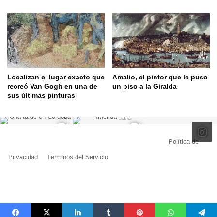
Localizan el lugar exacto que
Amalio, el pintor que le puso
recreó Van Gogh en una de
un piso a la Giralda
sus últimas pinturas
© Copyright 2026, Todos los derechos reservados |
Política de
Privacidad
|
Términos del Servicio
| Creado por Miguel Ángel Ferreiro
Facebook
X
Pinterest
YouTube
Tumblr
Instagram
Telegram
Buy
Me