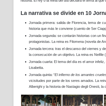
historia. El rey o la reina del día decidirá el tema al q
La narrativa se divide en 10 Jor
Jornada primera: salida de Florencia, tema de cu
historia que más le conviene (cuento de Ser Ciappe
Jornada segunda: se contarán historias con un fin
protagonistas. La reina es Filomena (novela de An
Jornada tercera: tras el descanso del viernes y d
la consecución de un objetivo. La reina es Neifile 
Jornada cuarta: El tema del día es el amor infeliz, e
Lisabetta.
Jornada quinta: “
El infierno de los amantes cruele
vicisitudes por parte de los seres amados. La rein
Alberighi y la historia de Nastagio degli Onesti, la