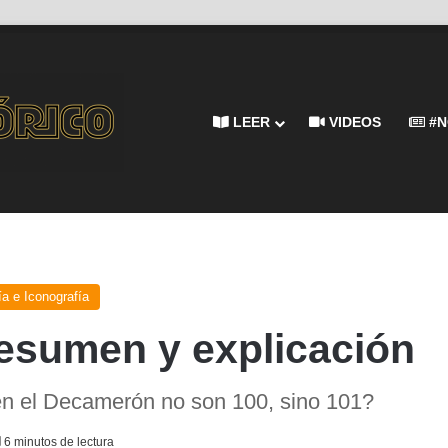
LEER
VIDEOS
#N
ía e Iconografía
esumen y explicación
 en el Decamerón no son 100, sino 101?
6 minutos de lectura