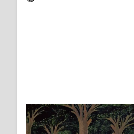
on
an
X
email