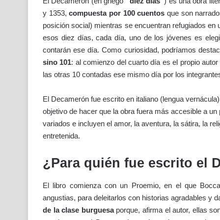
El Decamerón (en griego
“diez días”
) es una obra lite
y 1353,
compuesta por 100 cuentos
que son narrados
posición social) mientras se encuentran refugiados en u
esos diez días, cada día, uno de los jóvenes es eleg
contarán ese día. Como curiosidad, podríamos desta
sino 101
: al comienzo del cuarto día es el propio auto
las otras 10 contadas ese mismo día por los integrantes
El Decamerón fue escrito en italiano (lengua vernácula), 
objetivo de hacer que la obra fuera más accesible a u
variados e incluyen el amor, la aventura, la sátira, la rel
entretenida.
¿Para quién fue escrito el
El libro comienza con un Proemio, en el que Boccac
angustias, para deleitarlos con historias agradables y 
de la clase burguesa
porque, afirma el autor, ellas 