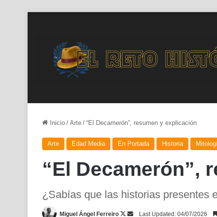
Inicio
/
Arte
/
“El Decamerón”, resumen y explicación
Arte
Edad Media
En Portada
Historia
Mitolog
“El Decamerón”, r
¿Sabías que las historias presentes
Follow
Send
Miguel Ángel Ferreiro
Last Updated: 04/07/2026