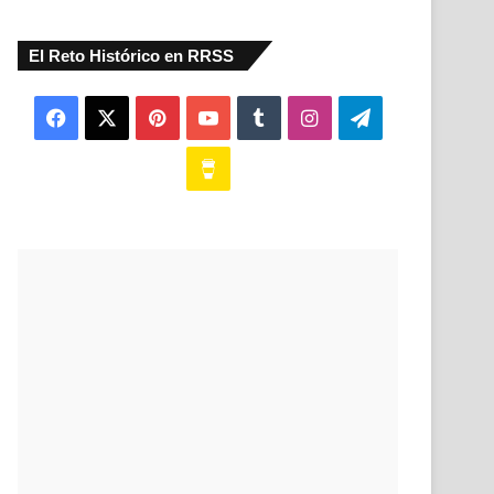
El Reto Histórico en RRSS
Facebook
X
Pinterest
YouTube
Tumblr
Instagram
Telegram
Buy
Me
a
Coffee