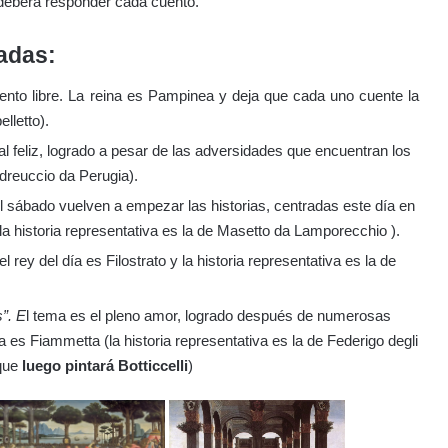
ue deberá responder cada cuento.
nadas:
ento libre. La reina es Pampinea y deja que cada uno cuente la
lletto).
al feliz, logrado a pesar de las adversidades que encuentran los
dreuccio da Perugia).
el sábado vuelven a empezar las historias, centradas este día en
(la historia representativa es la de Masetto da Lamporecchio ).
l rey del día es Filostrato y la historia representativa es la de
s”. E
l tema es el pleno amor, logrado después de numerosas
a es Fiammetta (la historia representativa es la de Federigo degli
 que
luego pintará Botticcelli
)