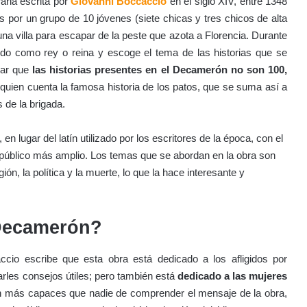
raria escrita por
Giovanni Boccaccio
en el siglo XIV, entre 1348
 por un grupo de 10 jóvenes (siete chicas y tres chicos de alta
na villa para escapar de la peste que azota a Florencia. Durante
ido como rey o reina y escoge el tema de las historias que se
car que
las historias presentes en el Decamerón no son 100,
r quien cuenta la famosa historia de los patos, que se suma así a
 de la brigada.
en lugar del latín utilizado por los escritores de la época, con el
n público más amplio. Los temas que se abordan en la obra son
igión, la política y la muerte, lo que la hace interesante y
 Decamerón?
cio escribe que esta obra está dedicado a los afligidos por
darles consejos útiles; pero también está
dedicado a las mujeres
son más capaces que nadie de comprender el mensaje de la obra,