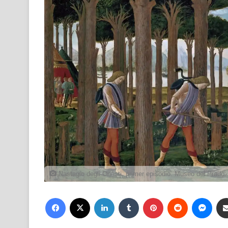
Nastagio degli Onesti, primer episodio. Museo del Prado.
Facebook
X
LinkedIn
Tumblr
Pinterest
Reddit
Mess