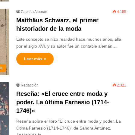
Capitán Alborán
4.185
Matthäus Schwarz, el primer
historiador de la moda
Este concepto se hizo realidad hace muchos años, allá
por el siglo XVI, y su autor fue un contable alemán…
Leer más »
da
Redacción
2.321
Reseña: «El cruce entre moda y
poder. La última Farnesio (1714-
1746)»
Reseña sobre el libro "El cruce entre moda y poder. La
última Farnesio (1714-1746)" de Sandra Antúnez.