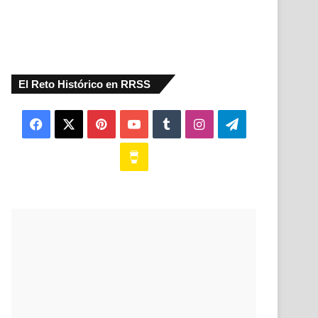
El Reto Histórico en RRSS
Facebook
X
Pinterest
YouTube
Tumblr
Instagram
Telegram
Buy
Me
a
Coffee