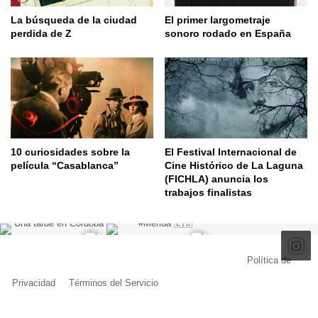
La búsqueda de la ciudad
El primer largometraje
perdida de Z
sonoro rodado en España
10 curiosidades sobre la
El Festival Internacional de
película “Casablanca”
Cine Histórico de La Laguna
(FICHLA) anuncia los
trabajos finalistas
© Copyright 2026, Todos los derechos reservados |
Política de
Privacidad
|
Términos del Servicio
| Creado por Miguel Ángel Ferreiro
Facebook
X
Pinterest
YouTube
Tumblr
Instagram
Telegram
Buy