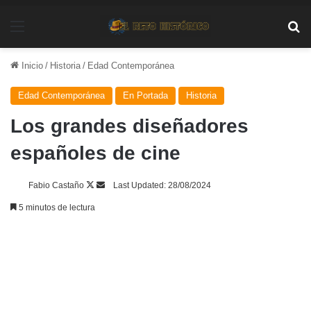
Menú
Bu
Inicio
/
Historia
/
Edad Contemporánea
Edad Contemporánea
En Portada
Historia
Los grandes diseñadores
españoles de cine
Follow
Send
Fabio Castaño
Last Updated: 28/08/2024
on
an
5 minutos de lectura
X
email