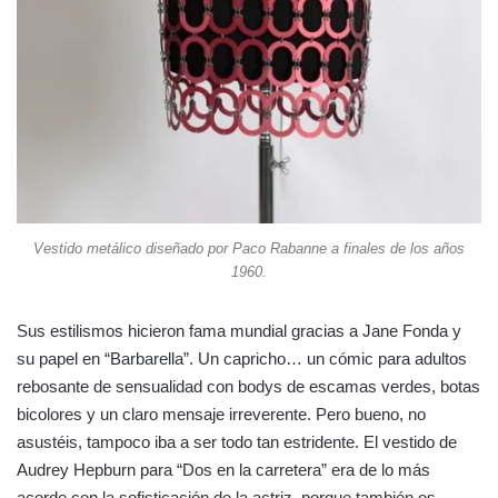
Vestido metálico diseñado por Paco Rabanne a finales de los años
1960.
Sus estilismos hicieron fama mundial gracias a Jane Fonda y
su papel en “Barbarella”. Un capricho… un cómic para adultos
rebosante de sensualidad con bodys de escamas verdes, botas
bicolores y un claro mensaje irreverente. Pero bueno, no
asustéis, tampoco iba a ser todo tan estridente. El vestido de
Audrey Hepburn para “Dos en la carretera” era de lo más
acorde con la sofisticación de la actriz, porque también os