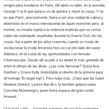
emigró para instalarse en París. Allí abrió su taller, en la avenida
George V (a lo que parece va de quintos y reyes la cosa). Y no
es que París, precisamente, fuera a ser una ciudad de calma y
distensión en el marco internacional de aquel momento pero, al
menos, no estaba sujeta a la violencia explícita que se cernía
sobre las metrópolis españolas durante la Guerra Civil. Así las
cosas, fue a partir de los años cuarenta cuando su modo de
revolucionar la moda femenina hizo eco al otro lado del vasto
Atlántico, en la costa de las oportunidades con formato
Cinemascope. Desde allí acudió a su atelier lo más granado de
entre el olimpo de las divas. ¿Las más famosas? Quizá Ava
Gardner y Grace Kelly (inolvidable el diseño de la primera para
ell metraje “El ángel rojo”). Pero hubo más. ¡Claro que las hubo!
Marlene Dietrich, Lauren Bacall o, la también guipuzcoana
Conchita Montenegro, quien fuera esposa del gran Leslie
Howard.
Qué duda cabe… ¡Grandes nombres de una lista realmente