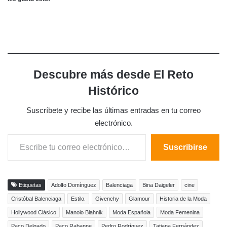
Descubre más desde El Reto
Histórico
Suscríbete y recibe las últimas entradas en tu correo
electrónico.
Escribe tu correo electrónico…
Suscribirse
Etiquetas
Adolfo Domínguez
Balenciaga
Bina Daigeler
cine
Cristóbal Balenciaga
Estilo.
Givenchy
Glamour
Historia de la Moda
Hollywood Clásico
Manolo Blahnik
Moda Española
Moda Femenina
Paco Delgado
Paco Rabanne
Pedro Rodríguez
Tatiana Fernández