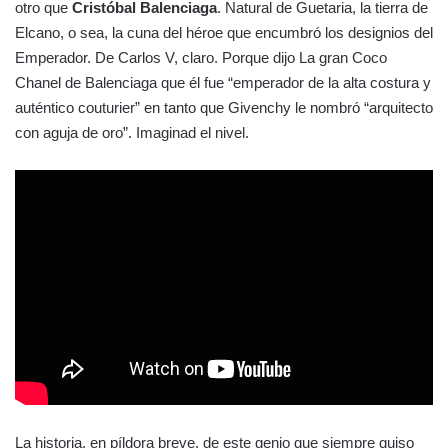
otro que
Cristóbal Balenciaga
. Natural de Guetaria, la tierra de
Elcano, o sea, la cuna del héroe que encumbró los designios del
Emperador. De Carlos V, claro. Porque dijo La gran Coco
Chanel de Balenciaga que él fue “emperador de la alta costura y
auténtico couturier” en tanto que Givenchy le nombró “arquitecto
con aguja de oro”. Imaginad el nivel.
La historia, en píldora breve, de este genio que siempre quiso