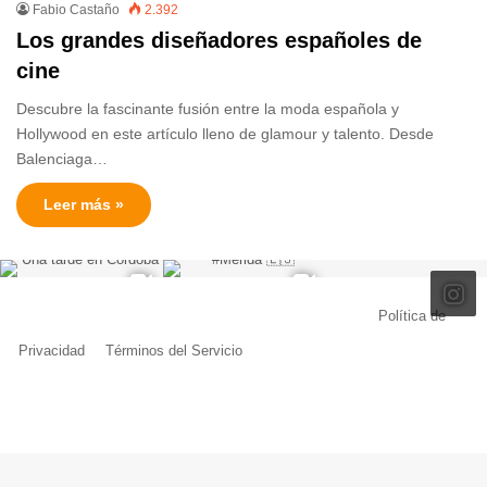
Fabio Castaño
2.392
Los grandes diseñadores españoles de
cine
Descubre la fascinante fusión entre la moda española y
Hollywood en este artículo lleno de glamour y talento. Desde
Balenciaga…
Leer más »
© Copyright 2026, Todos los derechos reservados |
Política de
Privacidad
|
Términos del Servicio
| Creado por Miguel Ángel Ferreiro
Facebook
X
Pinterest
YouTube
Tumblr
Instagram
Telegram
Buy
Me