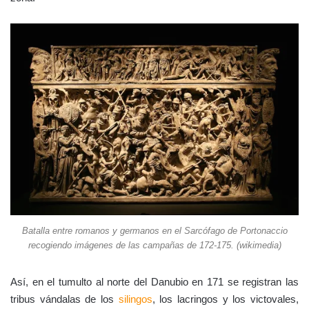
Batalla entre romanos y germanos en el Sarcófago de Portonaccio
recogiendo imágenes de las campañas de 172-175. (wikimedia)
Así, en el tumulto al norte del Danubio en 171 se registran las
tribus vándalas de los
silingos
, los lacringos y los victovales,