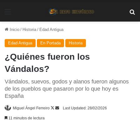
Menú
Bu
Inicio
/
Historia
/
Edad Antigua
Edad Antigua
En Portada
Historia
¿Quiénes fueron los
Vándalos?
Vándalos, suevos, godos y alanos fueron algunos
de los pueblos que pasaron por lo que hoy es
España
Follow
Send
Miguel Ángel Ferreiro
Last Updated: 28/02/2026
on
an
11 minutos de lectura
X
email