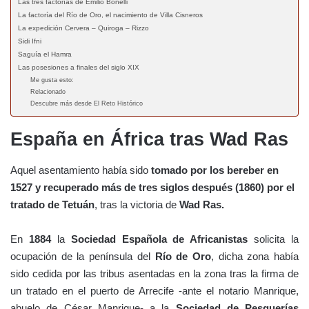
Las tres factorías de Emilio Bonelli
La factoría del Río de Oro, el nacimiento de Villa Cisneros
La expedición Cervera – Quiroga – Rizzo
Sidi Ifni
Saguía el Hamra
Las posesiones a finales del siglo XIX
Me gusta esto:
Relacionado
Descubre más desde El Reto Histórico
España en África tras Wad Ras
Aquel asentamiento había sido
tomado por los bereber en
1527 y recuperado más de tres siglos después (1860) por el
tratado de Tetuán
, tras la victoria de
Wad Ras.
En
1884
la
Sociedad Española de Africanistas
solicita la
ocupación de la península del
Río de Oro
, dicha zona había
sido cedida por las tribus asentadas en la zona tras la firma de
un tratado en el puerto de Arrecife -ante el notario Manrique,
abuelo de César Manrique- a la
Sociedad de Pesquerías