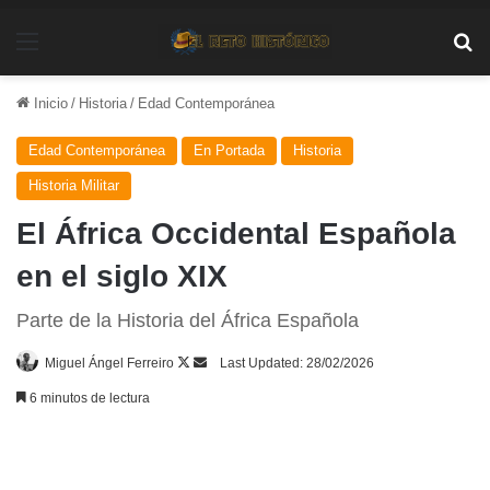
Menú
Bu
Inicio
/
Historia
/
Edad Contemporánea
Edad Contemporánea
En Portada
Historia
Historia Militar
El África Occidental Española
en el siglo XIX
Parte de la Historia del África Española
Follow
Send
Miguel Ángel Ferreiro
Last Updated: 28/02/2026
on
an
6 minutos de lectura
X
email