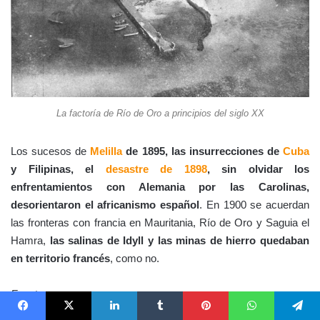
La factoría de Río de Oro a principios del siglo XX
Los sucesos de
Melilla
de 1895, las insurrecciones de
Cuba
y Filipinas, el
desastre de 1898
, sin olvidar los
enfrentamientos con Alemania por las Carolinas,
desorientaron el africanismo español
. En 1900 se acuerdan
las fronteras con francia en Mauritania, Río de Oro y Saguia el
Hamra,
las salinas de Idyll y las minas de hierro quedaban
en territorio francés
, como no.
Fuentes:
Facebook
X
LinkedIn
Tumblr
Pinterest
WhatsApp
Telegram