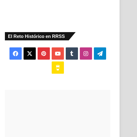
El Reto Histórico en RRSS
Facebook
X
Pinterest
YouTube
Tumblr
Instagram
Telegram
Buy
Me
a
Coffee