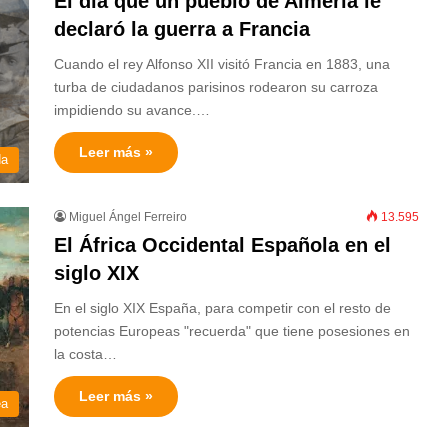
El día que un pueblo de Almería le
declaró la guerra a Francia
Cuando el rey Alfonso XII visitó Francia en 1883, una
turba de ciudadanos parisinos rodearon su carroza
impidiendo su avance.…
Leer más »
da
Miguel Ángel Ferreiro
13.595
El África Occidental Española en el
siglo XIX
En el siglo XIX España, para competir con el resto de
potencias Europeas "recuerda" que tiene posesiones en
la costa…
Leer más »
ea