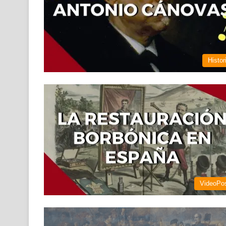
Histor
VideoPo