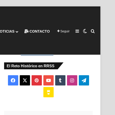
Barra lateral
Switch skin
Buscar por
OTICIAS
CONTACTO
Seguir
El Reto Histórico en RRSS
Facebook
X
Pinterest
YouTube
Tumblr
Instagram
Telegram
Buy
Me
a