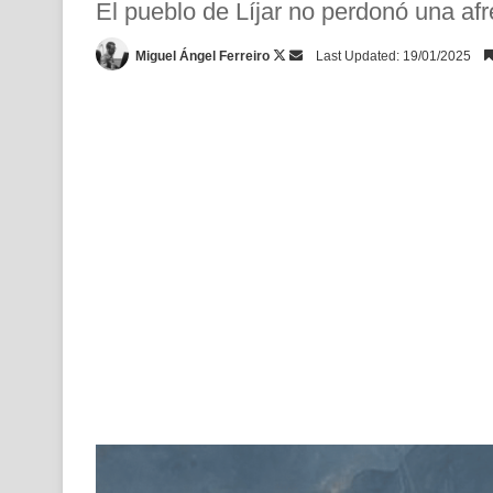
El pueblo de Líjar no perdonó una afre
Follow
Send
Miguel Ángel Ferreiro
Last Updated: 19/01/2025
on
an
X
email