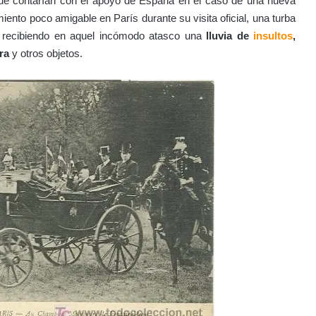
que contarían con el apoyo de España en el caso de una nueva
iento poco amigable en París durante su visita oficial, una turba
r; recibiendo en aquel incómodo atasco una
lluvia de
insultos
,
ra
y otros objetos.