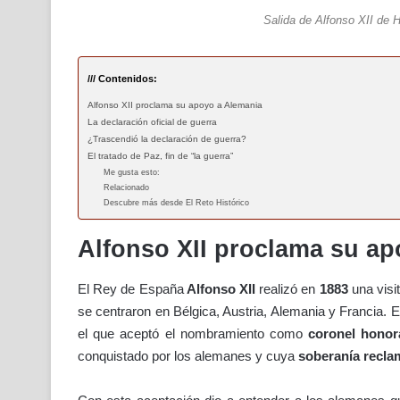
Salida de Alfonso XII de 
/// Contenidos:
Alfonso XII proclama su apoyo a Alemania
La declaración oficial de guerra
¿Trascendió la declaración de guerra?
El tratado de Paz, fin de “la guerra”
Me gusta esto:
Relacionado
Descubre más desde El Reto Histórico
Alfonso XII proclama su a
El Rey de España
Alfonso XII
realizó en
1883
una visi
se centraron en Bélgica, Austria, Alemania y Francia. 
el que aceptó el nombramiento como
coronel honor
conquistado por los alemanes y cuya
soberanía recla