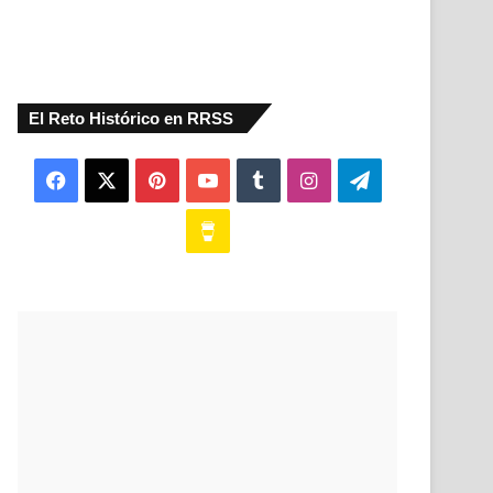
El Reto Histórico en RRSS
Facebook
X
Pinterest
YouTube
Tumblr
Instagram
Telegram
Buy
Me
a
Coffee