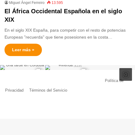
Miguel Ángel Ferreiro
13.595
El África Occidental Española en el siglo
XIX
En el siglo XIX España, para competir con el resto de potencias
Europeas "recuerda" que tiene posesiones en la costa…
Leer más »
© Copyright 2026, Todos los derechos reservados |
Política de
Privacidad
|
Términos del Servicio
| Creado por Miguel Ángel Ferreiro
Facebook
X
Pinterest
YouTube
Tumblr
Instagram
Telegram
Buy
Me
a