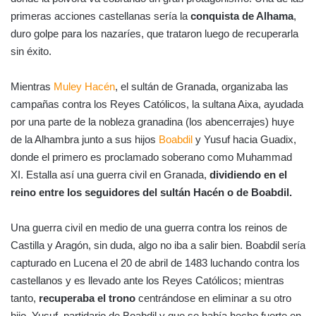
primeras acciones castellanas sería la
conquista de Alhama
,
duro golpe para los nazaríes, que trataron luego de recuperarla
sin éxito.
Mientras
Muley Hacén
, el sultán de Granada, organizaba las
campañas contra los Reyes Católicos, la sultana Aixa, ayudada
por una parte de la nobleza granadina (los abencerrajes) huye
de la Alhambra junto a sus hijos
Boabdil
y Yusuf hacia Guadix,
donde el primero es proclamado soberano como Muhammad
XI. Estalla así una guerra civil en Granada,
dividiendo en el
reino entre los seguidores del sultán Hacén o de Boabdil.
Una guerra civil en medio de una guerra contra los reinos de
Castilla y Aragón, sin duda, algo no iba a salir bien. Boabdil sería
capturado en Lucena el 20 de abril de 1483 luchando contra los
castellanos y es llevado ante los Reyes Católicos; mientras
tanto,
recuperaba el trono
centrándose en eliminar a su otro
hijo, Yusuf, partidario de Boabdil y que se había hecho fuerte en