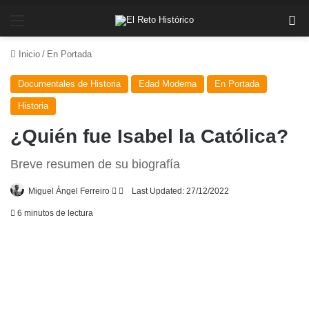
Menú
Bu
Inicio
/
En Portada
Documentales de Historia
Edad Moderna
En Portada
Historia
¿Quién fue Isabel la Católica?
Breve resumen de su biografía
Follow
Send
Miguel Ángel Ferreiro
Last Updated: 27/12/2022
on
an
6 minutos de lectura
X
email