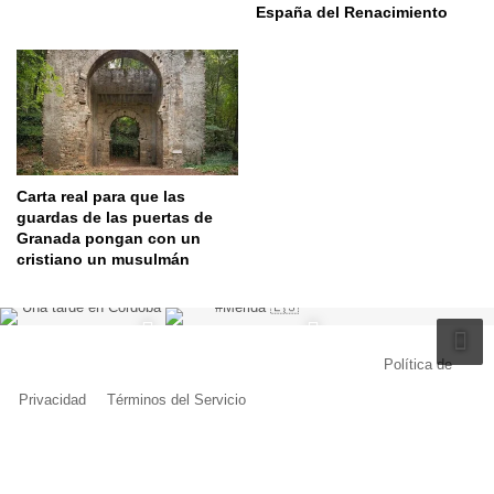
España del Renacimiento
Carta real para que las
guardas de las puertas de
Granada pongan con un
cristiano un musulmán
© Copyright 2026, Todos los derechos reservados |
Política de
Privacidad
|
Términos del Servicio
| Creado por Miguel Ángel Ferreiro
Facebook
X
Pinterest
YouTube
Tumblr
Instagram
Telegram
Buy