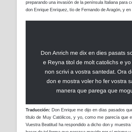
preparando una invasión de la península Italiana para co
don Enrique Enríquez, tío de Fernando de Aragón, y en
Don Anrich me dix en dies pasats sc
e Reyna titol de molt catolichs e y
non scrivi a vostra santedat. Ora d
don e mostra voler ho fer vostra s
manera que parega que moguda
Traducción:
Don Enrique me dijo en días pasados que 
título de Muy Católicos, y yo, como me parecía que er
Vuestra Beatitud ha respondido a dicho don y muestra V
hacer de tal forma que parezca movido por sí mismo y 