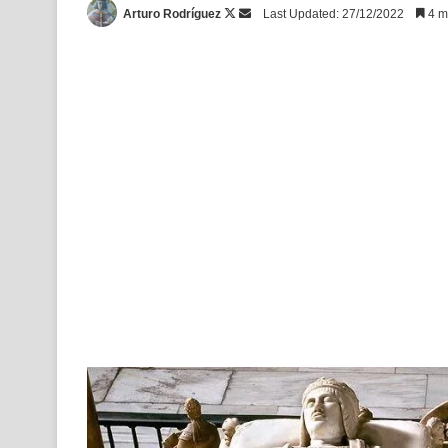
Follow
Send
Arturo Rodríguez
Last Updated: 27/12/2022
4 mi
on
an
X
email