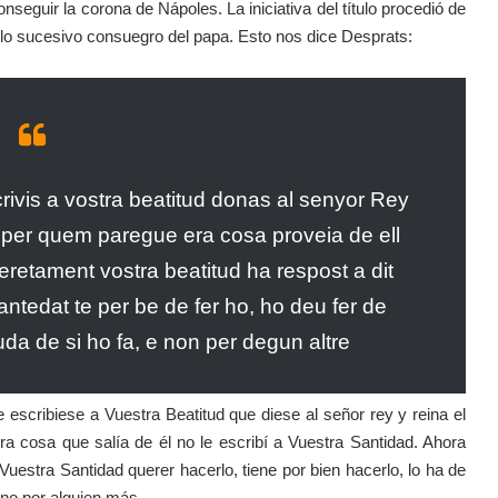
nseguir la corona de Nápoles. La iniciativa del título procedió de
 lo sucesivo consuegro del papa. Esto nos dice Desprats:
rivis a vostra beatitud donas al senyor Rey
o per quem paregue era cosa proveia de ell
eretament vostra beatitud ha respost a dit
antedat te per be de fer ho, ho deu fer de
 de si ho fa, e non per degun altre
escribiese a Vuestra Beatitud que diese al señor rey y reina el
a cosa que salía de él no le escribí a Vuestra Santidad. Ahora
uestra Santidad querer hacerlo, tiene por bien hacerlo, lo ha de
no por alguien más.