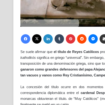
(foto: https://capillarealgranada.com)
Facebook
X
LinkedIn
Tumblr
Pinterest
Reddit
Mess
Se suele afirmar que
el título de Reyes Católicos
pro
katholikós
significa en griego “universal”. Sin embargo
transposición de una denominación griega, sino que tom
ganaron como grandes defensores del papa Alejand
tan vacuos y vanos como Rey Cristianísimo, Campeó
La concesión del título ocurre en dos momentos 
correspondencia diplomática entre el
cardenal Desp
monarcas obtuvieran el título. de “Muy Católicos” (
mo
finalmente se metió en un cajón.