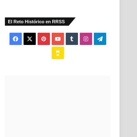
El Reto Histórico en RRSS
Facebook
X
Pinterest
YouTube
Tumblr
Instagram
Telegram
Buy
Me
a
Coffee