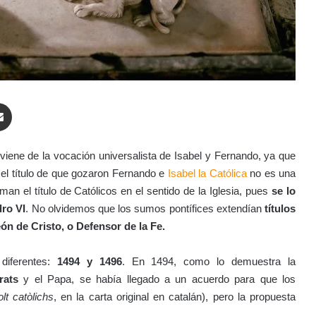
enger
Compartir por correo electrónico
viene de la vocación universalista de Isabel y Fernando, ya que
, el título de que gozaron Fernando e
Isabel la Católica
no es una
an el título de Católicos en el sentido de la Iglesia, pues
se lo
ro VI
. No olvidemos que los sumos pontífices extendían
títulos
n de Cristo, o Defensor de la Fe.
diferentes:
1494 y 1496
. En 1494, como lo demuestra la
rats
y el Papa, se había llegado a un acuerdo para que los
lt catòlichs
, en la carta original en catalán), pero la propuesta