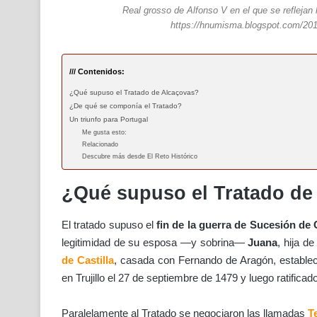
Real grosso de Alfonso V en el que se reflejan 
https://hnumisma.blogspot.com/2011
/// Contenidos:
¿Qué supuso el Tratado de Alcaçovas?
¿De qué se componía el Tratado?
Un triunfo para Portugal
Me gusta esto:
Relacionado
Descubre más desde El Reto Histórico
¿Qué supuso el Tratado de
El tratado supuso el
fin de la guerra de Sucesión de C
legitimidad de su esposa —y sobrina—
Juana
, hija d
de Castilla
, casada con Fernando de Aragón, estable
en Trujillo el 27 de septiembre de 1479 y luego ratifica
Paralelamente al Tratado se negociaron las llamadas
Te