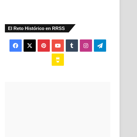
El Reto Histórico en RRSS
Facebook
X
Pinterest
YouTube
Tumblr
Instagram
Telegram
Buy
Me
a
Coffee