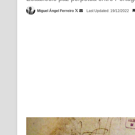
Follow
Send
Miguel Ángel Ferreiro
Last Updated: 19/12/2022
on
an
X
email