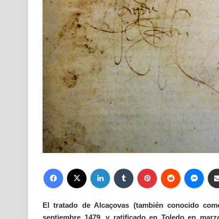
Facebook
X
LinkedIn
Tumblr
Pinterest
Reddit
Mess
El tratado de Alcaçovas (también conocido co
septiembre 1479, y ratificado en Toledo en marz