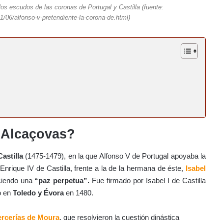
los escudos de las coronas de Portugal y Castilla (fuente:
/06/alfonso-v-pretendiente-la-corona-de.html)
 Alcaçovas?
astilla
(1475-1479), en la que Alfonso V de Portugal apoyaba la
e Enrique IV de Castilla, frente a la de la hermana de éste,
Isabel
ciendo una
“paz perpetua”.
Fue firmado por Isabel I de Castilla
do en
Toledo y Évora
en 1480.
rcerías de Moura
, que resolvieron la cuestión dinástica