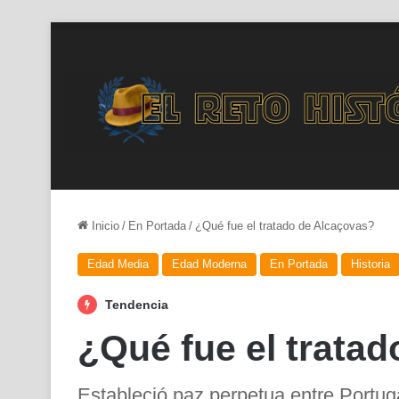
Inicio
/
En Portada
/
¿Qué fue el tratado de Alcaçovas?
Edad Media
Edad Moderna
En Portada
Historia
Tendencia
¿Qué fue el trata
Estableció paz perpetua entre Portuga