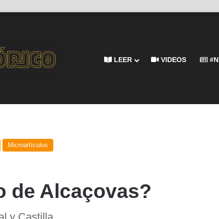
LEER
VIDEOS
#N
Microartículos
do de Alcaçovas?
l y Castilla