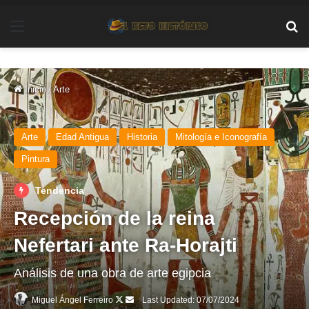
Menú
Bu
Inicio
/
Arte
Arte
Edad Antigua
Historia
Mitología e Iconografía
Pintura
Tendencia
Recepción de la reina
Nefertari ante Ra-Horajti
Análisis de una obra de arte egipcia
Follow
Send
Miguel Ángel Ferreiro
Last Updated: 07/07/2024