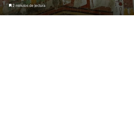
on
an
2 minutos de lectura
X
email