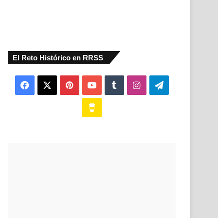
El Reto Histórico en RRSS
Facebook
X
Pinterest
YouTube
Tumblr
Instagram
Telegram
Buy
Me
a
Coffee