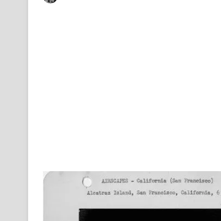
on
an
X
email