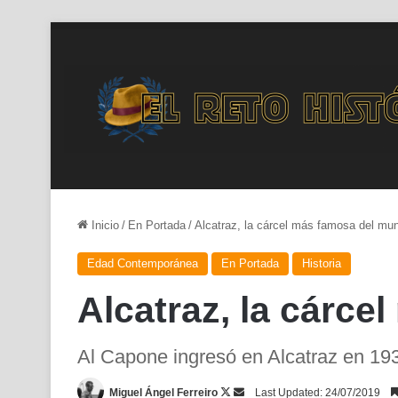
Inicio
/
En Portada
/
Alcatraz, la cárcel más famosa del mu
Edad Contemporánea
En Portada
Historia
Alcatraz, la cárc
Al Capone ingresó en Alcatraz en 19
Follow
Send
Miguel Ángel Ferreiro
Last Updated: 24/07/2019