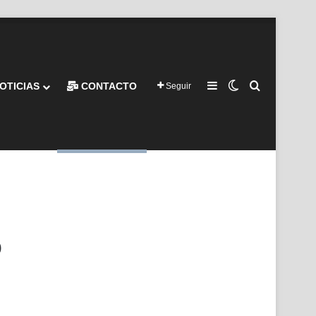
Barra lateral
Switch skin
Buscar por
OTICIAS
CONTACTO
Seguir
o