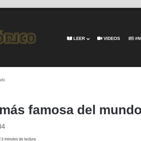
LEER
VIDEOS
#N
ndo
el más famosa del mund
34
3 minutos de lectura