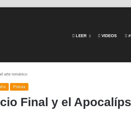
LEER
VIDEOS
#
 el arte románico
afía
Pintura
cio Final y el Apocalíps