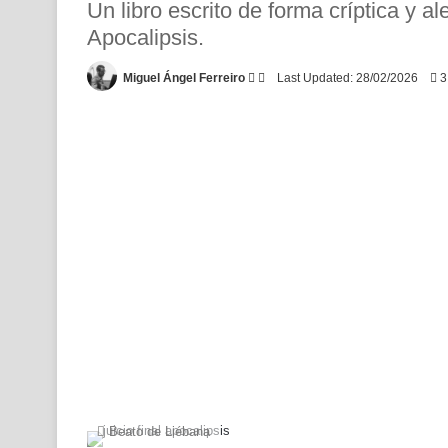
Un libro escrito de forma críptica y a
Apocalipsis.
Follow
Send
Miguel Ángel Ferreiro
Last Updated: 28/02/2026
3
on
an
X
email
Beato de Liébana