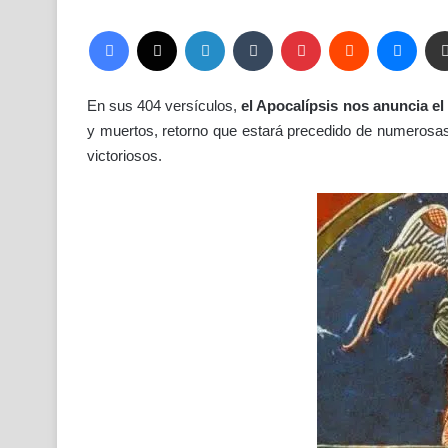
Facebook
X
LinkedIn
Tumblr
Pinterest
Reddit
Mess
En sus 404 versículos,
el Apocalípsis nos anuncia el
y muertos, retorno que estará precedido de numerosas 
victoriosos.