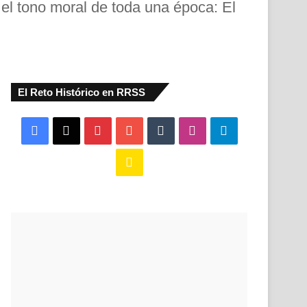
a el tono moral de toda una época: El
El Reto Histórico en RRSS
Facebook
X
Pinterest
YouTube
Tumblr
Instagram
Telegram
Buy
Me
a
Coffee