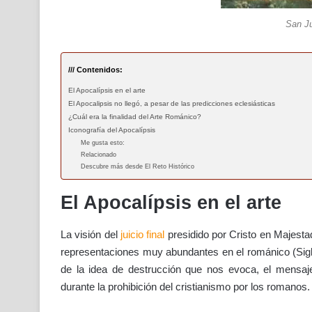
San J
/// Contenidos:
El Apocalípsis en el arte
El Apocalipsis no llegó, a pesar de las predicciones eclesiásticas
¿Cuál era la finalidad del Arte Románico?
Iconografía del Apocalípsis
Me gusta esto:
Relacionado
Descubre más desde El Reto Histórico
El Apocalípsis en el arte
La visión del
juicio final
presidido por Cristo en Majesta
representaciones muy abundantes en el románico (Siglos 
de la idea de destrucción que nos evoca, el mensaj
durante la prohibición del cristianismo por los romanos.