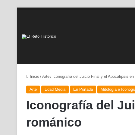
Inicio
/
Arte
/
Iconografía del Juicio Final y el Apocalípsis en
Arte
Edad Media
En Portada
Mitología e Iconogr
Iconografía del Jui
románico