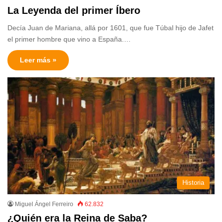
La Leyenda del primer Íbero
Decía Juan de Mariana, allá por 1601, que fue Túbal hijo de Jafet
el primer hombre que vino a España.…
Leer más »
Historia
Miguel Ángel Ferreiro
62.832
¿Quién era la Reina de Saba?