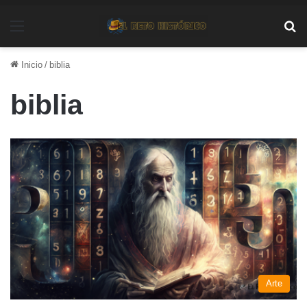
Menú
Bu
Inicio
/
biblia
biblia
Arte