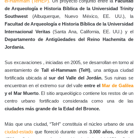
el-Hammam (TeHEP).
Un proyecto conjunto entre la
Facultad
de Arqueología e Historia Bíblica de la Universidad Trinity
Southwest
(Albuquerque, Nuevo México, EE. UU.), la
Facultad de Arqueología e Historia Bíblica de la Universidad
Internacional Veritas
(Santa Ana, California, EE. UU.) y el
Departamento de Antigüedades del Reino Hachemita de
Jordania.
Sus excavaciones , iniciadas en 2005, se desarrollan en torno al
asentamiento de
Tall el-Hammam (TeH)
, una antigua ciudad
fortificada ubicada al
sur del Valle del Jordán
.
Sus ruinas se
encuentran en el extremo sur del valle
entre el
Mar de Galilea
y el Mar Muerto
. El sitio arqueológico contiene los restos de un
centro urbano fortificado considerada como una de las
ciudades más grande de la Edad del Bronce.
Más que una ciudad, “TeH” constituía el núcleo urbano de una
ciudad-estado
que floreció durante unos
3.000 años,
desde el