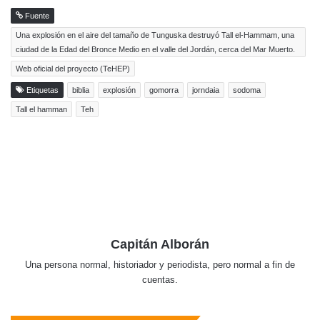
Fuente
Una explosión en el aire del tamaño de Tunguska destruyó Tall el-Hammam, una
ciudad de la Edad del Bronce Medio en el valle del Jordán, cerca del Mar Muerto.
Web oficial del proyecto (TeHEP)
Etiquetas
biblia
explosión
gomorra
jorndaia
sodoma
Tall el hamman
Teh
Capitán Alborán
Una persona normal, historiador y periodista, pero normal a fin de
cuentas.