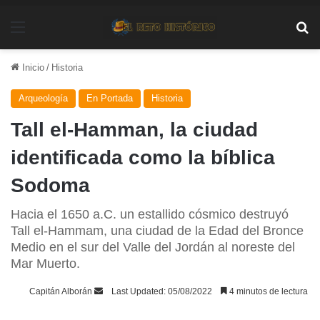
Menú
Bu
Inicio
/
Historia
Arqueología
En Portada
Historia
Tall el-Hamman, la ciudad
identificada como la bíblica
Sodoma
Hacia el 1650 a.C. un estallido cósmico destruyó
Tall el-Hammam, una ciudad de la Edad del Bronce
Medio en el sur del Valle del Jordán al noreste del
Mar Muerto.
Send
Capitán Alborán
Last Updated: 05/08/2022
4 minutos de lectura
an