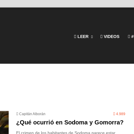
LEER
VIDEOS
#
Capitán Alborán
4.989
¿Qué ocurrió en Sodoma y Gomorra?
El crimen de los habitantes de Sodoma parece estar