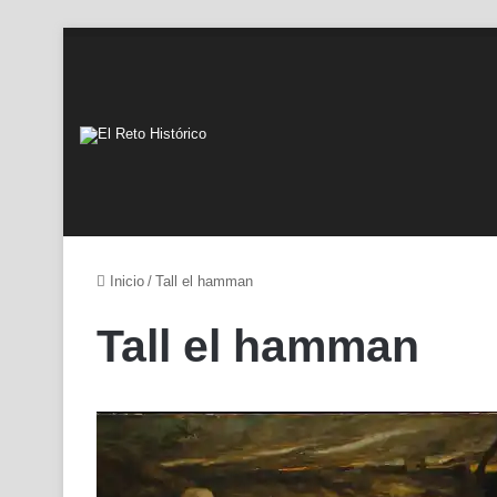
Inicio
/
Tall el hamman
Tall el hamman