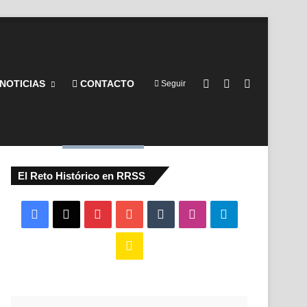
Barra lateral
Switch skin
Buscar por
NOTICIAS
CONTACTO
Seguir
El Reto Histórico en RRSS
Facebook
X
Pinterest
YouTube
Tumblr
Instagram
Telegram
Buy
Me
a