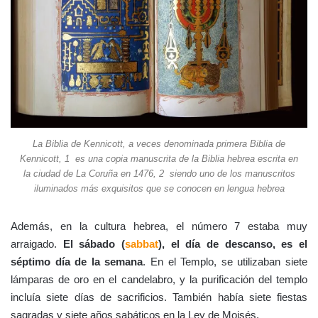
La Biblia de Kennicott, a veces denominada primera Biblia de
Kennicott, 1 ​ es una copia manuscrita de la Biblia hebrea escrita en
la ciudad de La Coruña en 1476, 2 ​ siendo uno de los manuscritos
iluminados más exquisitos que se conocen en lengua hebrea
Además, en la cultura hebrea, el número 7 estaba muy
arraigado.
El sábado (
sabbat
), el día de descanso, es el
séptimo día de la semana
. En el Templo, se utilizaban siete
lámparas de oro en el candelabro, y la purificación del templo
incluía siete días de sacrificios. También había siete fiestas
sagradas y siete años sabáticos en la Ley de Moisés.