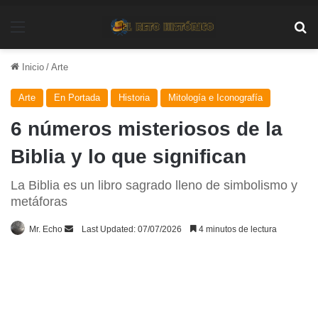
Menú
Bu
Inicio
/
Arte
Arte
En Portada
Historia
Mitología e Iconografía
6 números misteriosos de la
Biblia y lo que significan
La Biblia es un libro sagrado lleno de simbolismo y
metáforas
Send
Mr. Echo
Last Updated: 07/07/2026
4 minutos de lectura
an
email