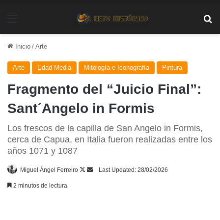
Menú
Bu
Inicio
/
Arte
Arte
Edad Media
Mitología e Iconografía
Pintura
Fragmento del “Juicio Final”:
Sant´Angelo in Formis
Los frescos de la capilla de San Angelo in Formis,
cerca de Capua, en Italia fueron realizadas entre los
años 1071 y 1087
Follow
Send
Miguel Ángel Ferreiro
Last Updated: 28/02/2026
on
an
2 minutos de lectura
X
email