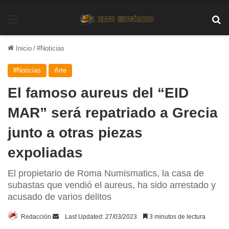
Menú
Bu
Inicio
/
#Noticias
#Noticias
Arte
El famoso aureus del “EID
MAR” será repatriado a Grecia
junto a otras piezas
expoliadas
El propietario de Roma Numismatics, la casa de
subastas que vendió el aureus, ha sido arrestado y
acusado de varios delitos
Send
Redacción
Last Updated: 27/03/2023
3 minutos de lectura
an