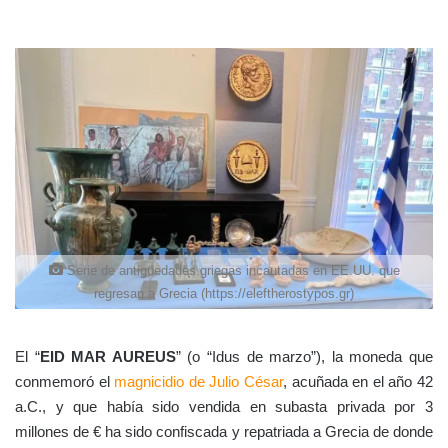
Serie de antigüedades griegas incautadas en EE.UU. que
regresan a Grecia (https://eleftherostypos.gr)
El “
EID MAR AUREUS
” (o “Idus de marzo”), la moneda que
conmemoró el
magnicidio de Julio César
, acuñada en el año 42
a.C., y que había sido vendida en subasta privada por 3
millones de € ha sido confiscada y repatriada a Grecia de donde