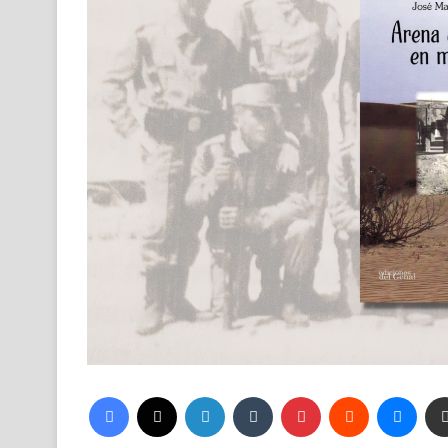
Facebook
X
LinkedIn
Tumblr
Pinterest
Reddit
Mess