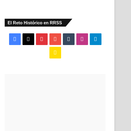
El Reto Histórico en RRSS
Facebook
X
Pinterest
YouTube
Tumblr
Instagram
Telegram
Buy
Me
a
Coffee