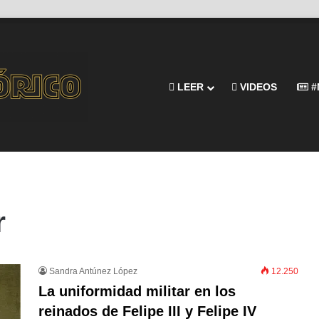
LEER
VIDEOS
#
r
Sandra Antúnez López
12.250
La uniformidad militar en los
reinados de Felipe III y Felipe IV