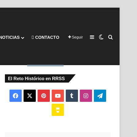
Barra lateral
Switch skin
Buscar por
NOTICIAS
CONTACTO
Seguir
El Reto Histórico en RRSS
Facebook
X
Pinterest
YouTube
Tumblr
Instagram
Telegram
Buy
Me
a