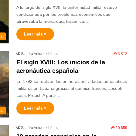
A lo largo del siglo XVII, la uniformidad militar estuvo
condicionada por los problemas económicos que
atravesaba la monarquía hispánica.…
Leer más »
da
Sandra Antúnez López
3.812
El siglo XVIII: Los inicios de la
aeronáutica española
En 1792 se realizan las primeras actividades aerostáticas
militares en España gracias al químico francés, Joseph
Louis Proust. A partir…
Leer más »
da
Sandra Antúnez López
10.659