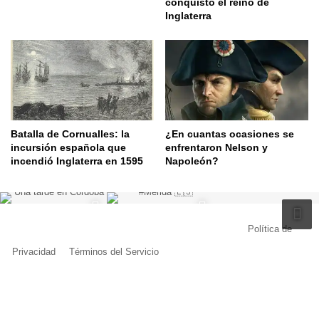
conquistó el reino de
Inglaterra
Batalla de Cornualles: la
¿En cuantas ocasiones se
incursión española que
enfrentaron Nelson y
incendió Inglaterra en 1595
Napoleón?
© Copyright 2026, Todos los derechos reservados |
Política de
Privacidad
|
Términos del Servicio
| Creado por Miguel Ángel Ferreiro
Facebook
X
Pinterest
YouTube
Tumblr
Instagram
Telegram
Buy