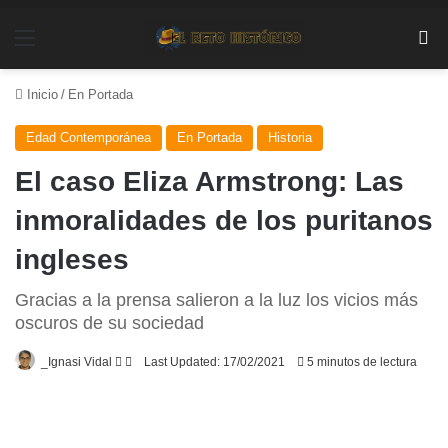
Menú
Bu
Inicio
/
En Portada
Edad Contemporánea
En Portada
Historia
El caso Eliza Armstrong: Las
inmoralidades de los puritanos
ingleses
Gracias a la prensa salieron a la luz los vicios más
oscuros de su sociedad
Follow
Send
_Ignasi Vidal
Last Updated: 17/02/2021
5 minutos de lectura
on
an
X
email