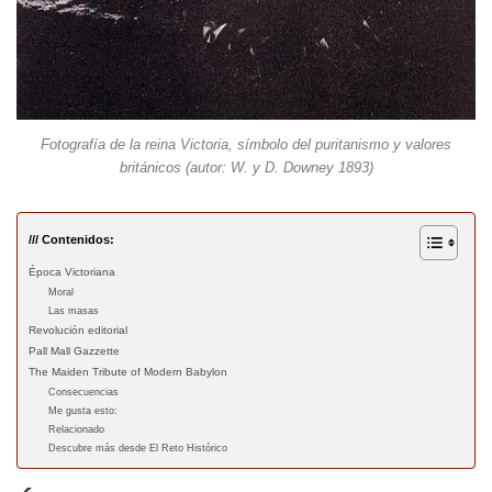
Fotografía de la reina Victoria, símbolo del puritanismo y valores
británicos (autor: W. y D. Downey 1893)
/// Contenidos:
Época Victoriana
Moral
Las masas
Revolución editorial
Pall Mall Gazzette
The Maiden Tribute of Modern Babylon
Consecuencias
Me gusta esto:
Relacionado
Descubre más desde El Reto Histórico