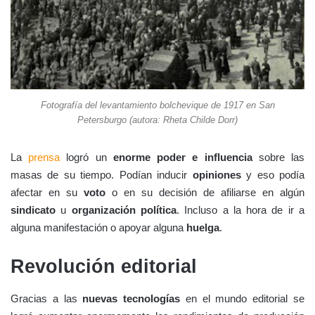
Fotografía del levantamiento bolchevique de 1917 en San
Petersburgo (autora: Rheta Childe Dorr)
La
prensa
logró un
enorme poder e influencia
sobre las
masas de su tiempo. Podían inducir
opiniones
y eso podía
afectar en su
voto
o en su decisión de afiliarse en algún
sindicato
u
organización política
. Incluso a la hora de ir a
alguna manifestación o apoyar alguna
huelga
.
Revolución editorial
Gracias a las
nuevas tecnologías
en el mundo editorial se