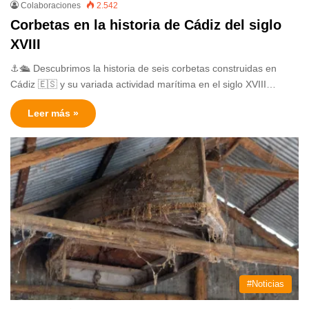
Colaboraciones
2.542
Corbetas en la historia de Cádiz del siglo
XVIII
⚓️🛳️ Descubrimos la historia de seis corbetas construidas en
Cádiz 🇪🇸 y su variada actividad marítima en el siglo XVIII…
Leer más »
#Noticias