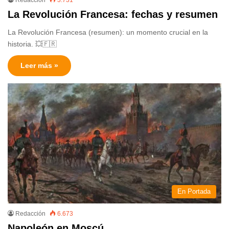
La Revolución Francesa: fechas y resumen
La Revolución Francesa (resumen): un momento crucial en la
historia. 💥🇫🇷
Leer más »
En Portada
Redacción
6.673
Napoleón en Moscú