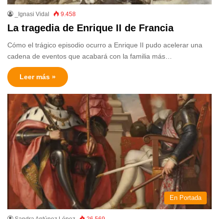
_Ignasi Vidal
9.458
La tragedia de Enrique II de Francia
Cómo el trágico episodio ocurro a Enrique II pudo acelerar una
cadena de eventos que acabará con la familia más…
Leer más »
En Portada
Sandra Antúnez López
26.569