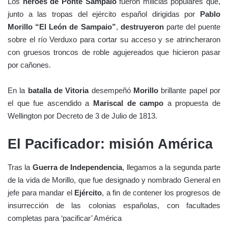
Los
héroes de Ponte Sampaio
fueron milicias populares que,
junto a las tropas del ejército español dirigidas por
Pablo
Morillo “El León de Sampaio”
,
destruyeron
parte del puente
sobre el río Verduxo para cortar su acceso y se atrincheraron
con gruesos troncos de roble agujereados que hicieron pasar
por cañones.
En la
batalla de Vitoria
desempeñó
Morillo
brillante papel por
el que fue ascendido a
Mariscal de campo
a propuesta de
Wellington por Decreto de 3 de Julio de 1813.
El Pacificador: misión América
Tras la
Guerra de Independencia
, llegamos a la segunda parte
de la vida de Morillo, que fue designado y nombrado General en
jefe para mandar el
Ejército
, a fin de contener los progresos de
insurrección de las colonias españolas, con facultades
completas para ‘pacificar’ América