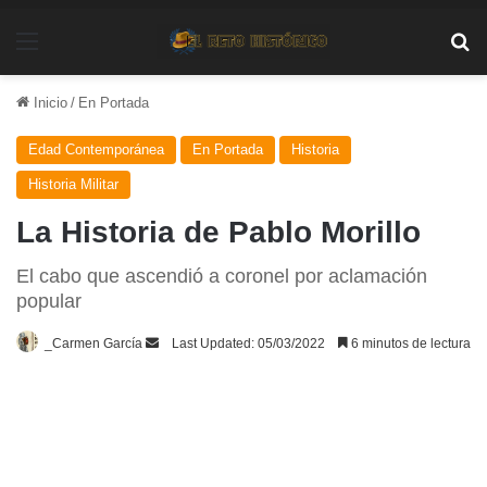
Menú
Bu
Inicio
/
En Portada
Edad Contemporánea
En Portada
Historia
Historia Militar
La Historia de Pablo Morillo
El cabo que ascendió a coronel por aclamación
popular
Send
_Carmen García
Last Updated: 05/03/2022
6 minutos de lectura
an
email