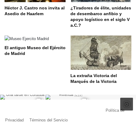
Héctor J. Castro nos invita al
¿Tiradores de élite, unidades
Asedio de Haarlem
de desembarco anfibio y
apoyo logístico en el siglo V
a.C.?
El antiguo Museo del Ejército
de Madrid
La extraña Victoria del
Marqués de la Victoria
© Copyright 2026, Todos los derechos reservados |
Política de
Privacidad
|
Términos del Servicio
| Creado por Miguel Ángel Ferreiro
Facebook
X
Pinterest
YouTube
Tumblr
Instagram
Telegram
Buy