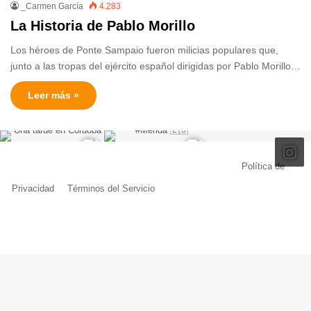
_Carmen García
4.283
La Historia de Pablo Morillo
Los héroes de Ponte Sampaio fueron milicias populares que,
junto a las tropas del ejército español dirigidas por Pablo Morillo…
Leer más »
© Copyright 2026, Todos los derechos reservados |
Política de
Privacidad
|
Términos del Servicio
| Creado por Miguel Ángel Ferreiro
Facebook
X
Pinterest
YouTube
Tumblr
Instagram
Telegram
Buy
Me
a