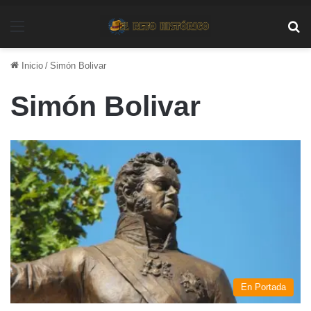
Menú
Bu
Inicio
/
Simón Bolivar
Simón Bolivar
En Portada