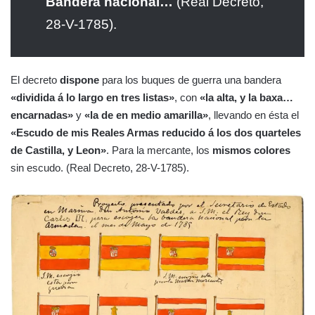
Bandera nacional…
(Real Decreto,
28-V-1785).
El decreto
dispone
para los buques de guerra una bandera
«dividida á lo largo en tres listas»
, con
«la alta, y la baxa…
encarnadas»
y
«la de en medio amarilla»
, llevando en ésta el
«Escudo de mis Reales Armas reducido á los dos quarteles
de Castilla, y Leon»
. Para la mercante, los
mismos colores
sin escudo. (Real Decreto, 28-V-1785).