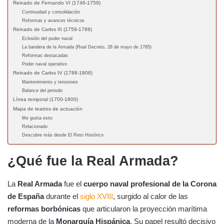
Reinado de Fernando VI (1746-1759)
Continuidad y consolidación
Reformas y avances técnicos
Reinado de Carlos III (1759-1788)
Eclosión del poder naval
La bandera de la Armada (Real Decreto, 28 de mayo de 1785)
Reformas destacadas
Poder naval operativo
Reinado de Carlos IV (1788-1808)
Mantenimiento y tensiones
Balance del periodo
Línea temporal (1700-1800)
Mapa de teatros de actuación
Me gusta esto:
Relacionado
Descubre más desde El Reto Histórico
¿Qué fue la Real Armada?
La
Real Armada
fue el
cuerpo naval profesional de la Corona
de España
durante el
siglo XVIII
, surgido al calor de las
reformas borbónicas
que articularon la proyección marítima
moderna de la
Monarquía Hispánica
. Su papel resultó decisivo