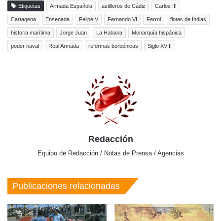
Etiquetas
Armada Española
astilleros de Cádiz
Carlos III
Cartagena
Ensenada
Felipe V
Fernando VI
Ferrol
flotas de Indias
historia marítima
Jorge Juan
La Habana
Monarquía hispánica
poder naval
Real Armada
reformas borbónicas
Siglo XVIII
Redacción
Equipo de Redacción / Notas de Prensa / Agencias
Publicaciones relacionadas