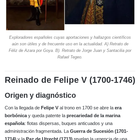
Exploradores españoles cuyas aportaciones y hallazgos científicos
aún son útiles y de frecuente uso en la actualidad. A) Retrato de
Féliz de Azara por Goya. B). Retrato de Jorge Juan y Santacilia por
Rafael Tegeo.
Reinado de Felipe V (1700-1746)
Origen y diagnóstico
Con la llegada de
Felipe V
al trono en 1700 se abre la
era
borbónica
y queda patente la
precariedad de la marina
española
: flotas dispersas, buques anticuados y una
administración fragmentada. La
Guerra de Sucesión (1701-
1714)
y la
Paz de Utrecht (1713)
revelan la urgencia de una