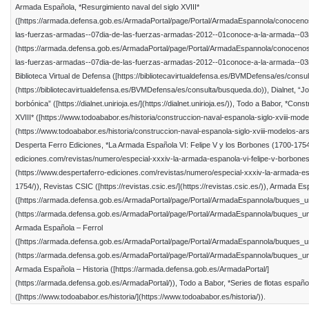
Armada Española, *Resurgimiento naval del siglo XVIII*
([https://armada.defensa.gob.es/ArmadaPortal/page/Portal/ArmadaEspannola/conoceno
las-fuerzas-armadas--07dia-de-las-fuerzas-armadas-2012--01conoce-a-la-armada--03re
(https://armada.defensa.gob.es/ArmadaPortal/page/Portal/ArmadaEspannola/conocenos
las-fuerzas-armadas--07dia-de-las-fuerzas-armadas-2012--01conoce-a-la-armada--03re
Biblioteca Virtual de Defensa ([https://bibliotecavirtualdefensa.es/BVMDefensa/es/consu
(https://bibliotecavirtualdefensa.es/BVMDefensa/es/consulta/busqueda.do)), Dialnet, “Jo
borbónica” ([https://dialnet.unirioja.es/](https://dialnet.unirioja.es/)), Todo a Babor, *Con
XVIII* ([https://www.todoababor.es/historia/construccion-naval-espanola-siglo-xviii-mo
(https://www.todoababor.es/historia/construccion-naval-espanola-siglo-xviii-modelos-a
Desperta Ferro Ediciones, *La Armada Española VI: Felipe V y los Borbones (1700-1754)
ediciones.com/revistas/numero/especial-xxxiv-la-armada-espanola-vi-felipe-v-borbone
(https://www.despertaferro-ediciones.com/revistas/numero/especial-xxxiv-la-armada-es
1754/)), Revistas CSIC ([https://revistas.csic.es/](https://revistas.csic.es/)), Armada 
([https://armada.defensa.gob.es/ArmadaPortal/page/Portal/ArmadaEspannola/buques_u
(https://armada.defensa.gob.es/ArmadaPortal/page/Portal/ArmadaEspannola/buques_un
Armada Española – Ferrol
([https://armada.defensa.gob.es/ArmadaPortal/page/Portal/ArmadaEspannola/buques_un
(https://armada.defensa.gob.es/ArmadaPortal/page/Portal/ArmadaEspannola/buques_uni
Armada Española – Historia ([https://armada.defensa.gob.es/ArmadaPortal/]
(https://armada.defensa.gob.es/ArmadaPortal/)), Todo a Babor, *Series de flotas española
([https://www.todoababor.es/historia/](https://www.todoababor.es/historia/)).