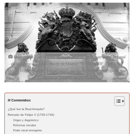
Museo Naval de Madrid. Escudo original de la puerta del Arsenal
de la Carraca. Museo Naval de Madrid. “TV REGERE YMPERIO
FLUCTUS, HISPANE, MEMENTO”, es decir, “Recuerda España que
tú registe el Imperio de los Mares”
/// Contenidos:
¿Qué fue la Real Armada?
Reinado de Felipe V (1700-1746)
Origen y diagnóstico
Reformas iniciales
Poder naval emergente