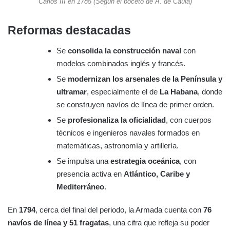
Carlos III en 1785 (Según el boceto de A. de Caula)
Reformas destacadas
Se
consolida la construcción naval
con
modelos combinados inglés y francés.
Se
modernizan los arsenales de la Península y
ultramar
, especialmente el de
La Habana
, donde
se construyen navíos de línea de primer orden.
Se
profesionaliza la oficialidad
, con cuerpos
técnicos e ingenieros navales formados en
matemáticas, astronomía y artillería.
Se impulsa una
estrategia oceánica
, con
presencia activa en
Atlántico, Caribe y
Mediterráneo
.
En
1794
, cerca del final del periodo, la Armada cuenta con
76
navíos de línea y 51 fragatas
, una cifra que refleja su poder