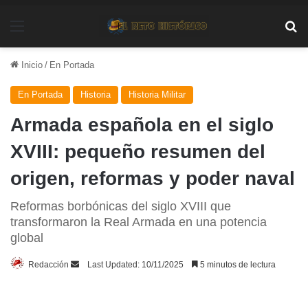
Menú
Bu
Inicio
/
En Portada
En Portada
Historia
Historia Militar
Armada española en el siglo
XVIII: pequeño resumen del
origen, reformas y poder naval
Reformas borbónicas del siglo XVIII que
transformaron la Real Armada en una potencia
global
Send
Redacción
Last Updated: 10/11/2025
5 minutos de lectura
an
email