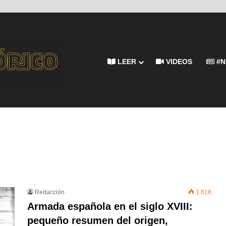
LEER
VIDEOS
#N
Redacción
1.818
Armada española en el siglo XVIII:
pequeño resumen del origen,