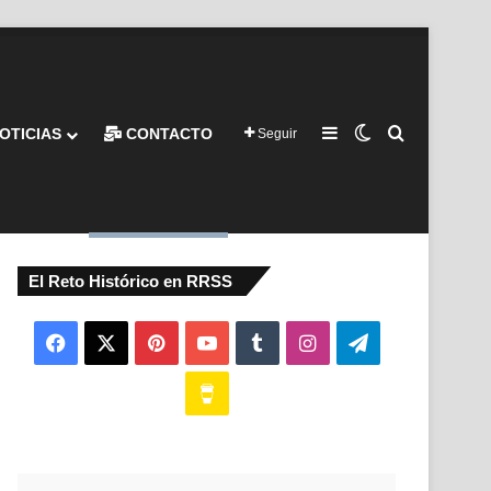
Barra lateral
Switch skin
Buscar por
OTICIAS
CONTACTO
Seguir
El Reto Histórico en RRSS
Facebook
X
Pinterest
YouTube
Tumblr
Instagram
Telegram
Buy
Me
a