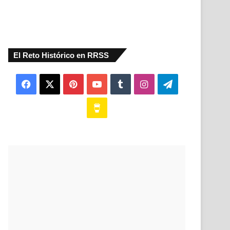
El Reto Histórico en RRSS
Facebook
X
Pinterest
YouTube
Tumblr
Instagram
Telegram
Buy
Me
a
Coffee