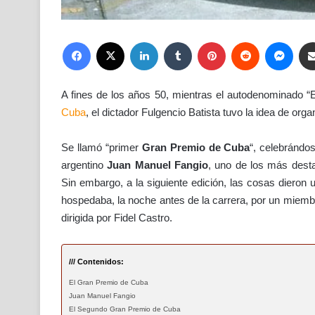
Facebook
X
LinkedIn
Tumblr
Pinterest
Reddit
Mess
A fines de los años 50, mientras el autodenominado “
Cuba
, el dictador Fulgencio Batista tuvo la idea de or
Se llamó “primer
Gran Premio de Cuba
“, celebrándo
argentino
Juan Manuel Fangio
, uno de los más desta
Sin embargo, a la siguiente edición, las cosas dieron 
hospedaba, la noche antes de la carrera, por un miemb
dirigida por Fidel Castro.
/// Contenidos:
El Gran Premio de Cuba
Juan Manuel Fangio
El Segundo Gran Premio de Cuba