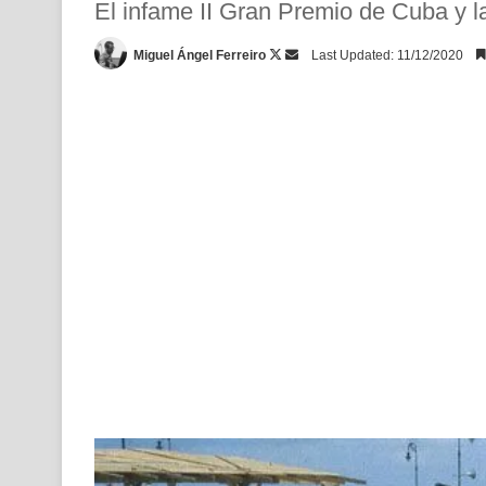
El infame II Gran Premio de Cuba y 
Follow
Send
Miguel Ángel Ferreiro
Last Updated: 11/12/2020
on
an
X
email