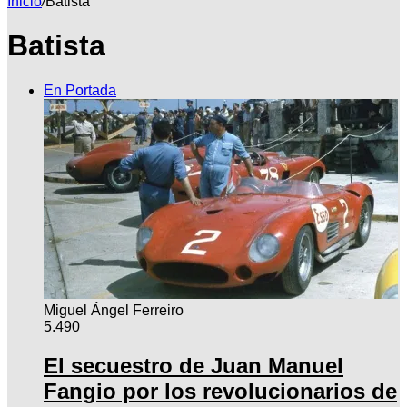
Inicio
/
Batista
Batista
por
En Portada
Miguel Ángel Ferreiro
5.490
El secuestro de Juan Manuel
Fangio por los revolucionarios de