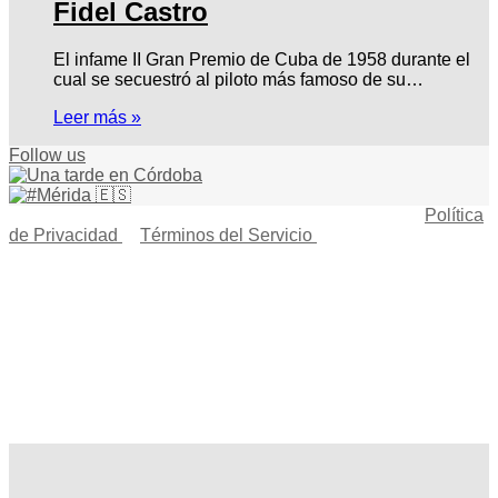
Fidel Castro
El infame II Gran Premio de Cuba de 1958 durante el
cual se secuestró al piloto más famoso de su…
Leer más »
Follow us
© Copyright 2026, Todos los derechos reservados |
Política
de Privacidad
|
Términos del Servicio
| Creado por Miguel
Ángel Ferreiro
Facebook
X
Pinterest
YouTube
Tumblr
Instagram
Telegram
Buy
Me
Botón
a
volver
Coffee