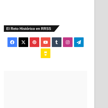
El Reto Histórico en RRSS
Facebook
X
Pinterest
YouTube
Tumblr
Instagram
Telegram
Buy
Me
a
Coffee