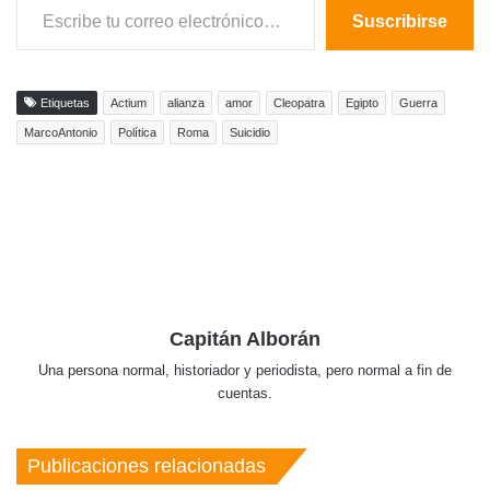
Suscribirse
Etiquetas
Actium
alianza
amor
Cleopatra
Egipto
Guerra
MarcoAntonio
Política
Roma
Suicidio
Capitán Alborán
Una persona normal, historiador y periodista, pero normal a fin de
cuentas.
Publicaciones relacionadas