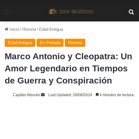
Menú
Bu
Inicio
/
Historia
/
Edad Antigua
Edad Antigua
En Portada
Historia
Marco Antonio y Cleopatra: Un
Amor Legendario en Tiempos
de Guerra y Conspiración
Send
Capitán Alborán
Last Updated: 28/08/2024
4 minutos de lectura
an
email