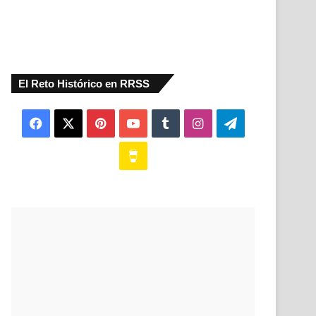
El Reto Histórico en RRSS
Facebook
X
Pinterest
YouTube
Tumblr
Instagram
Telegram
Buy
Me
a
Coffee