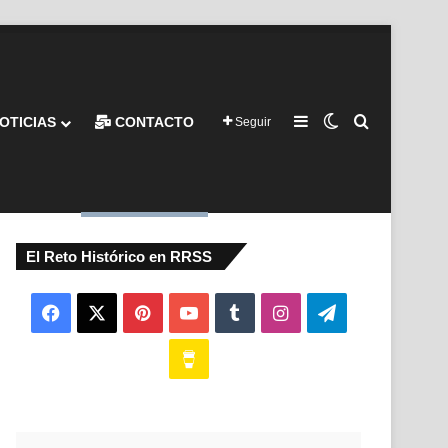
Barra lateral
Switch skin
Buscar por
OTICIAS
CONTACTO
Seguir
El Reto Histórico en RRSS
Facebook
X
Pinterest
YouTube
Tumblr
Instagram
Telegram
Buy
Me
a