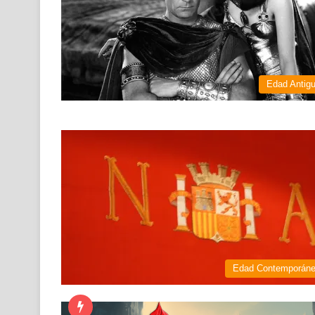
Edad Antig
Edad Contemporán