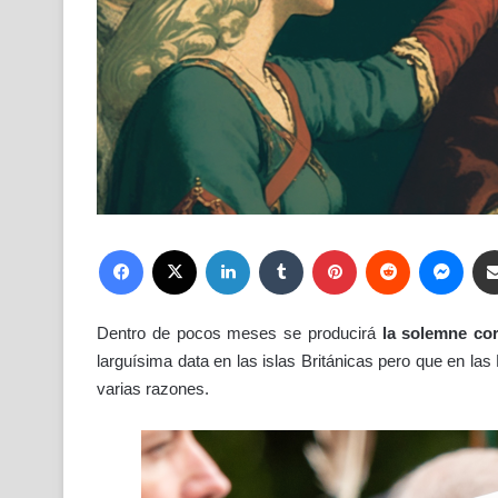
Facebook
X
LinkedIn
Tumblr
Pinterest
Reddit
Mess
Dentro de pocos meses se producirá
la solemne cor
larguísima data en las islas Británicas pero que en l
varias razones.