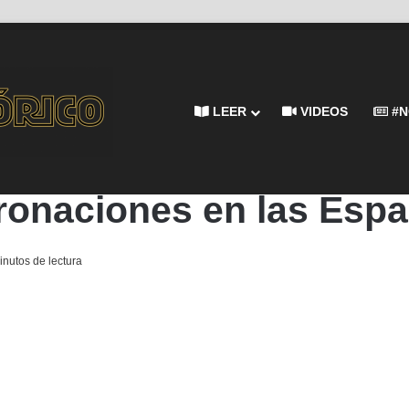
LEER
VIDEOS
#N
spañas
En Portada
Historia
Mitología e Iconografía
ronaciones en las Esp
nutos de lectura