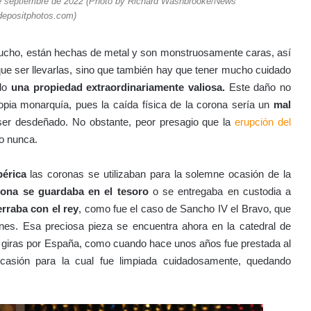
de septiembre de 2022 (Photo by Richard Washbrooke/News
depositphotos.com)
ucho, están hechas de metal y son monstruosamente caras, así
que ser llevarlas, sino que también hay que tener mucho cuidado
ndo
una propiedad extraordinariamente valiosa.
Este daño no
ropia monarquía, pues la caída física de la corona sería un
mal
ser desdeñado. No obstante, peor presagio que la
erupción del
do nunca.
bérica
las coronas se utilizaban para la solemne ocasión de la
ona se guardaba en el tesoro
o se entregaba en custodia a
rraba con el rey
, como fue el caso de Sancho IV el Bravo, que
nes. Esa preciosa pieza se encuentra ahora en la catedral de
s giras por España, como cuando hace unos años fue prestada al
casión para la cual fue limpiada cuidadosamente, quedando