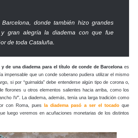
 Barcelona, donde también hizo grandes
a, y gran alegría la diadema con que fue
or de toda Cataluña.
s y de una diadema para el título de conde de Barcelona
es
ería impensable que un conde soberano pudiera utilizar el mismo
rgo, si por “guirnalda” debe entenderse algún tipo de corona o,
 florones u otros elementos salientes hacia arriba, como los
ancho IV”. La diadema, además, tenía una larga tradición como
ador con Roma, pues
la diadema pasó a ser el tocado
que
 que luego veremos en acuñaciones monetarias de los distintos