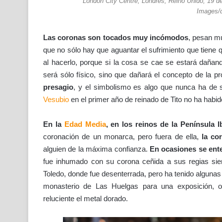
London City Centre, Londres, Reino Unido, 19 
Images/
Las coronas son tocados muy incómodos
, pesan m
que no sólo hay que aguantar el sufrimiento que tiene 
al hacerlo, porque si la cosa se cae se estará daña
será sólo físico, sino que dañará el concepto de la p
presagio
, y el simbolismo es algo que nunca ha de 
Vesubio
en el primer año de reinado de Tito no ha habi
En la
Edad Media
, en los reinos de la Península
I
coronación de un monarca, pero fuera de ella,
la cor
alguien de la máxima confianza.
En ocasiones se ente
fue inhumado con su corona ceñida a sus regias sie
Toledo, donde fue desenterrada, pero ha tenido alguna
monasterio de Las Huelgas para una exposición, o
reluciente el metal dorado.