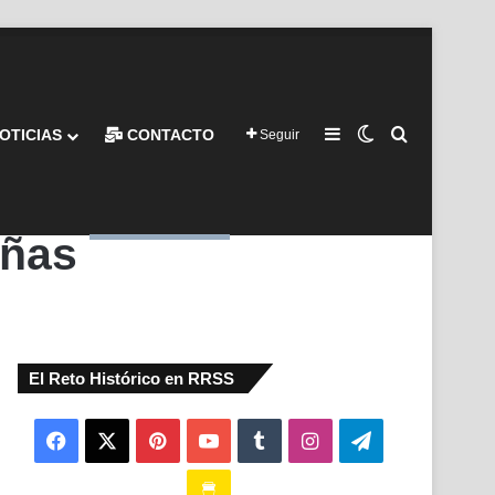
Barra lateral
Switch skin
Buscar por
OTICIAS
CONTACTO
Seguir
añas
El Reto Histórico en RRSS
Facebook
X
Pinterest
YouTube
Tumblr
Instagram
Telegram
Buy