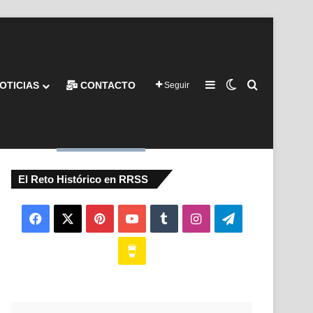
Barra lateral
Switch skin
Buscar por
OTICIAS
CONTACTO
Seguir
El Reto Histórico en RRSS
Facebook
X
Pinterest
YouTube
Tumblr
Instagram
Telegram
Buy
Me
a