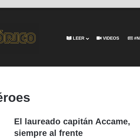
LEER
VIDEOS
#N
éroes
El laureado capitán Accame,
siempre al frente