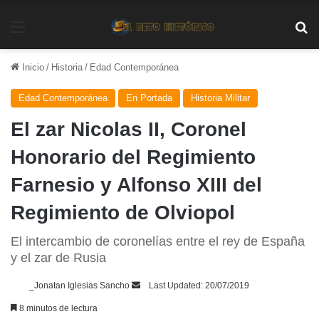
Menú
Bu
Inicio
/
Historia
/
Edad Contemporánea
Edad Contemporánea
En Portada
Historia Militar
El zar Nicolas II, Coronel
Honorario del Regimiento
Farnesio y Alfonso XIII del
Regimiento de Olviopol
El intercambio de coronelías entre el rey de España
y el zar de Rusia
Send
_Jonatan Iglesias Sancho
Last Updated: 20/07/2019
an
8 minutos de lectura
email